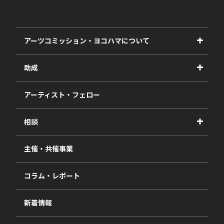
アーツコミッション・ヨコハマについて
事業紹介
助成
事業報告書
2027年度
アーティスト・フェロー
2026年度
相談
2025年度
視察・ヒアリング・研究
2024年度
主催・共催事業
相談依頼フォーム
2023年度
コラム・レポート
過去の採択一覧
新着情報