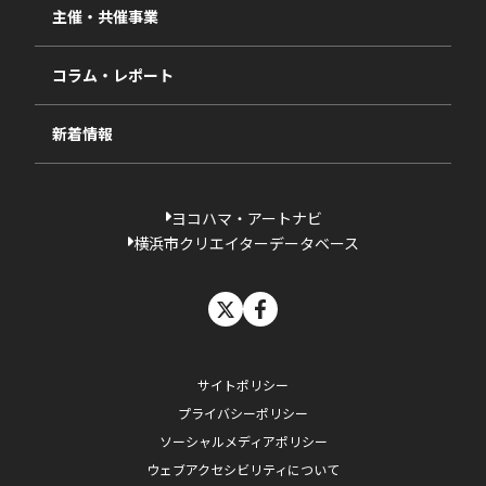
視察・ヒアリング・研究
2024年度
主催・共催事業
相談依頼フォーム
2023年度
コラム・レポート
過去の採択一覧
新着情報
ヨコハマ・アートナビ
横浜市クリエイターデータベース
X
facebook
サイトポリシー
プライバシーポリシー
ソーシャルメディアポリシー
ウェブアクセシビリティについて