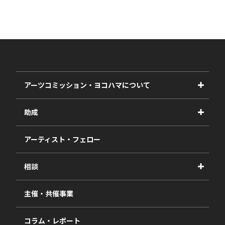
アーツコミッション・ヨコハマについて
事業紹介
助成
事業報告書
2027年度
アーティスト・フェロー
2026年度
相談
2025年度
視察・ヒアリング・研究
2024年度
主催・共催事業
相談依頼フォーム
2023年度
コラム・レポート