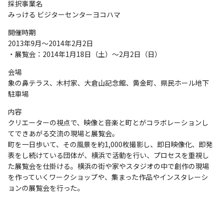
採択事業名
みっける ビジターセンターヨコハマ
開催時期
2013年9月～2014年2月2日
・展覧会：2014年1月18日（土）～2月2日（日）
会場
象の鼻テラス、木村家、大倉山記念館、黄金町、県民ホール地下
駐車場
内容
クリエーターの視点で、映像と音楽と町とがコラボレーションし
てできあがる交流の現場と展覧会。
町を一日歩いて、その風景を約1,000枚撮影し、即日映像化、即発
表をし続けている団体が、横浜で活動を行い、プロセスを重視し
た展覧会を仕掛ける。横浜の街や家やスタジオの中で創作の現場
を作っていくワークショップや、集まった作品やインスタレーシ
ョンの展覧会を行った。