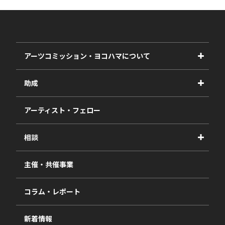
アーツコミッション・ヨコハマについて
事業紹介
助成
事業報告書
2027年度
アーティスト・フェロー
2026年度
相談
2025年度
視察・ヒアリング・研究
2024年度
主催・共催事業
相談依頼フォーム
2023年度
コラム・レポート
過去の採択一覧
新着情報