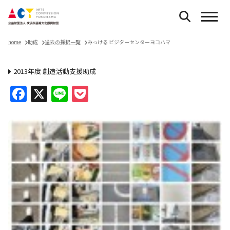
home
助成
過去の採択一覧
みっける ビジターセンターヨコハマ
2013年度 創造活動支援助成
Facebook
X
Line
Pocket