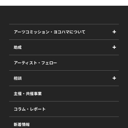
アーツコミッション・ヨコハマについて
事業紹介
助成
事業報告書
2027年度
アーティスト・フェロー
2026年度
相談
2025年度
視察・ヒアリング・研究
2024年度
主催・共催事業
相談依頼フォーム
2023年度
コラム・レポート
過去の採択一覧
新着情報