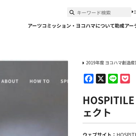
アーツコミッション・ヨコハマについて
助成
アー
2019年度 ヨコハマ創造
Faceboo
X
Lin
P
HOSPIT
ェクト
ウェブサイト
HOSPI