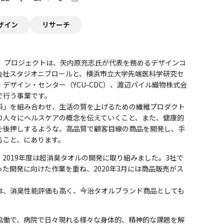
ザイン
リサーチ
タイル）プロジェクトは、矢内原充志氏が代表を務めるデザインコ
会社スタジオニブロールと、横浜市立大学先端医科学研究セ
デザイン・センター（YCU-CDC）、渡辺パイル織物株式会
で行う事業です。
料」を組み合わせ、生活の質を上げるための繊維プロダクト
の人々にヘルスケアの概念を伝えていくこと、また、健康的
を後押しするような、高品質で顧客目線の商品を開発し、手
ること、にあります。
2019年度は超消臭タオルの開発に取り組みました。3社で
た開発に向けた作業を重ね、2020年3月には商品販売がス
は、消臭性能評価も高く、今治タオルブランド商品としても
協働で、病院で日々現れる様々な身体的、精神的な課題を解