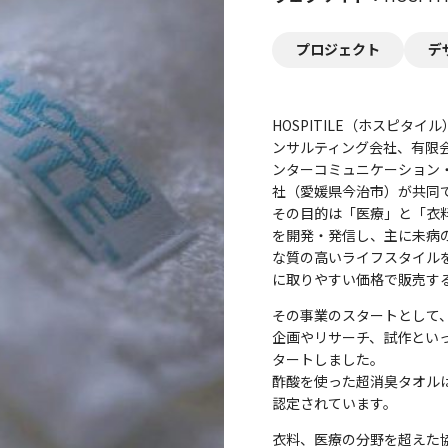
プロジェクト
デ
HOSPITILE（ホスピ
ンサルティング会社、有限
ンターコミュニケーション・
社（愛媛県今治市）が共同
その目的は「医療」と「衣
を開発・発信し、主に未病
な質の高いライフスタイル
に取りやすい価格で販売す
その事業のスタートとして、
企画やリサーチ、試作といっ
タートしました。
酢酸を使った超消臭タオル
認定されています。
衣料、医療の分野を超えた