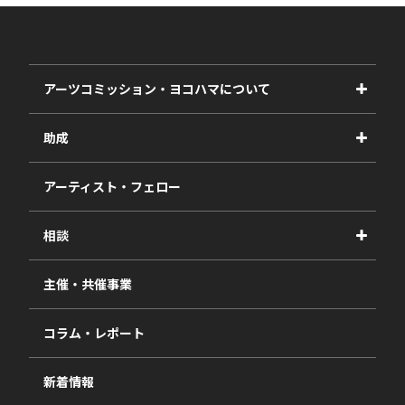
アーツコミッション・ヨコハマについて
事業紹介
助成
事業報告書
2027年度
アーティスト・フェロー
2026年度
相談
2025年度
視察・ヒアリング・研究
2024年度
主催・共催事業
相談依頼フォーム
2023年度
コラム・レポート
過去の採択一覧
新着情報