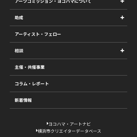
アーツコミッション・ヨコハマについて
事業紹介
助成
事業報告書
2027年度
アーティスト・フェロー
2026年度
相談
2025年度
視察・ヒアリング・研究
2024年度
主催・共催事業
相談依頼フォーム
2023年度
コラム・レポート
過去の採択一覧
新着情報
ヨコハマ・アートナビ
横浜市クリエイターデータベース