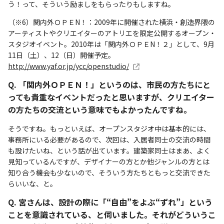
う！って、そういう励ましをもらったりもしますね。
（※6）関内外ＯＰＥN！：2009年に開催された横浜・創造界隈の
アーティストやクリエイターのアトリエを限定公開するオープン・
スタジオイベント。2010年は「関内外ＯＰＥN！２」として、9月
11日（土）、12（日）開催予定。
http://www.yaf.or.jp/ycc/openstudio/
Q. 「関内外ＯＰＥＮ！」というのは、市民の方たちにと
っても貴重なイベントだったと思いますが、クリエイター
の方たちの交流という意味でもよかったんですね。
そうですね。もっといえば、オープンスタジオ中は基本的には、
事務所にいる必要があるので、次回は、入居者同士の交流の時間
も設けたいね、という話が出ています。建築家同士はまあ、よく
見知っているんですが、デザイナーの方とか他ジャンルの方とは
知り合う機会も少ないので、そういう方たちともっと交流できた
らいいな、と。
Q. 宮さんは、設計の際に「“自由”をよぶ“ずれ”」という
ことを意識されている、と伺いました。それがどういうこ