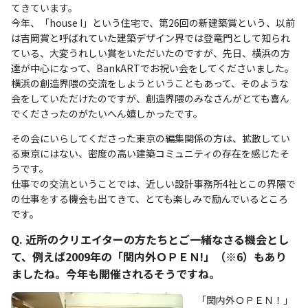
てきています。
今年、「house I」という住宅で、第26回の新建築賞という、以前
は吉岡賞と呼ばれていた建築デザイン界では登竜門として知られ
ている、大変うれしい賞をいただいたのですが、先日、横浜の方
達が中心になって、BankARTでお祝い会をしてくださいました。
横浜の創造界隈の交流をしようということもあって、そのような
会をしていただけたのですが、創造界隈のみなさんがとても喜ん
でくださったのがたいへん嬉しかったです。
その会にいらしてくださった東京の編集関係の方は、拡散してい
る東京にはない、密度の高い建築コミュニティの存在を感じたそ
うです。
仕事での交流ということでは、近しい設計事務所4社とこの界隈で
の仕事をする機会も出てきて、とても楽しみで励んでいるところ
です。
Q. 近所のクリエイターの方たちとご一緒なさる機会とし
て、例えば2009年の「関内外ＯＰＥＮ!」（※6）もあり
ましたね。今年も開催されるそうですね。
「関内外ＯＰＥＮ！」