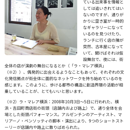
ている出来事を情報と
しては追いきれてはい
ないのですが、通りが
かりに空き室が一時的
なギャラリーになって
いるのを見つけたり、
ランチに行く店の隣が
突然、古本屋になって
いて、聞けばそれは仮
設舞台で、夜には、街
全体の店が演劇の舞台になるとか（「ラ・マレア横浜」
（※2））、偶発的に出会えるようなこともあって、それぞれの文
化発信拠点が街全体に面的なネットワークを持ち始めているのを
感じます。 このように、歩ける都市の構造に創造界隈の活動が相
乗していることが、とてもいいと思います。
（※2）ラ・マレア横浜：2008年10月3日～5日に行われた、横
浜・吉田町商店街の街頭（店舗内および路上）で、通り全体を会
場とした街頭パフォーマンス。アルゼンチンのアーティスト、マ
リアーノ・ペンソッティの脚本・演出により、9つのショートスト
ーリーが店舗内や路上に散りばめられた。