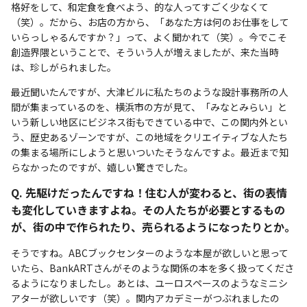
格好をして、和定食を食べよう、的な人ってすごく少なくて
（笑）。だから、お店の方から、「あなた方は何のお仕事をして
いらっしゃるんですか？」って、よく聞かれて（笑）。今でこそ
創造界隈ということで、そういう人が増えましたが、来た当時
は、珍しがられました。
最近聞いたんですが、大津ビルに私たちのような設計事務所の人
間が集まっているのを、横浜市の方が見て、「みなとみらい」と
いう新しい地区にビジネス街もできている中で、この関内外とい
う、歴史あるゾーンですが、この地域をクリエイティブな人たち
の集まる場所にしようと思いついたそうなんですよ。最近まで知
らなかったのですが、嬉しい驚きでした。
Q. 先駆けだったんですね！住む人が変わると、街の表情
も変化していきますよね。その人たちが必要とするもの
が、街の中で作られたり、売られるようになったりとか。
そうですね。ABCブックセンターのような本屋が欲しいと思って
いたら、BankARTさんがそのような関係の本を多く扱ってくださ
るようになりましたし。あとは、ユーロスペースのようなミニシ
アターが欲しいです（笑）。関内アカデミーがつぶれましたの