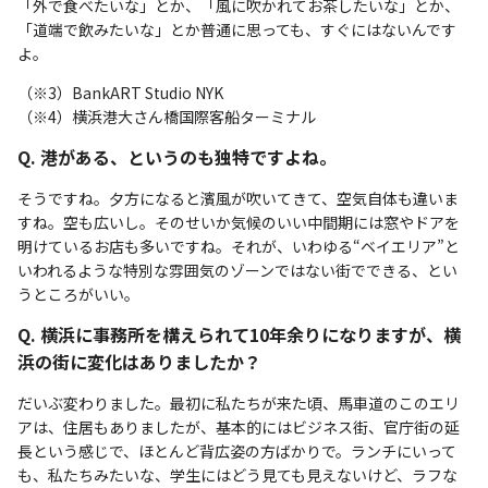
「外で食べたいな」とか、「風に吹かれてお茶したいな」とか、
「道端で飲みたいな」とか普通に思っても、すぐにはないんです
よ。
（※3）BankART Studio NYK
（※4）横浜港大さん橋国際客船ターミナル
Q. 港がある、というのも独特ですよね。
そうですね。夕方になると濱風が吹いてきて、空気自体も違いま
すね。空も広いし。そのせいか気候のいい中間期には窓やドアを
明けているお店も多いですね。それが、いわゆる“ベイエリア”と
いわれるような特別な雰囲気のゾーンではない街でできる、とい
うところがいい。
Q. 横浜に事務所を構えられて10年余りになりますが、横
浜の街に変化はありましたか？
だいぶ変わりました。最初に私たちが来た頃、馬車道のこのエリ
アは、住居もありましたが、基本的にはビジネス街、官庁街の延
長という感じで、ほとんど背広姿の方ばかりで。ランチにいって
も、私たちみたいな、学生にはどう見ても見えないけど、ラフな