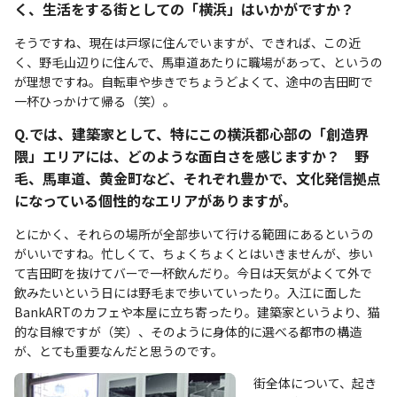
く、生活をする街としての「横浜」はいかがですか？
そうですね、現在は戸塚に住んでいますが、できれば、この近
く、野毛山辺りに住んで、馬車道あたりに職場があって、というの
が理想ですね。自転車や歩きでちょうどよくて、途中の吉田町で
一杯ひっかけて帰る（笑）。
Q.では、建築家として、特にこの横浜都心部の「創造界
隈」エリアには、どのような面白さを感じますか？ 野
毛、馬車道、黄金町など、それぞれ豊かで、文化発信拠点
になっている個性的なエリアがありますが。
とにかく、それらの場所が全部歩いて行ける範囲にあるというの
がいいですね。忙しくて、ちょくちょくとはいきませんが、歩い
て吉田町を抜けてバーで一杯飲んだり。今日は天気がよくて外で
飲みたいという日には野毛まで歩いていったり。入江に面した
BankARTのカフェや本屋に立ち寄ったり。建築家というより、猫
的な目線ですが（笑）、そのように身体的に選べる都市の構造
が、とても重要なんだと思うのです。
街全体について、起き