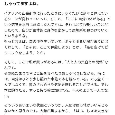
しゃってますよね。
イタリアの山岳都市に行ったときに、歩くたびに刻々と見えてい
るシーンが変わっていって、そこで、「ここに自分の体がある」と
いう感覚を本当に意識したんですね。それはとても楽しいことだ
ったので、自分が主体的に身体を動かして居場所を見つけていく
というような。
もっと言えば、森の中を歩いていて、ポッと明るい陽だまりに出
くわして、「じゃあ、ここで休憩しよう」とか、「布を広げてピ
クニックをしよう」とか。
そして、ここで私が興味があるのは、“人と人の集合との関係”な
んです。
その陽だまりで皆とご飯を食べたりおしゃべりしながら、時に
は、自分はひとり少し離れた木陰で本を読んでいる。でも全く一
人ではなくて、皆のざわめきや気配を感じることができる。でも
本に飽きたら、すっと皆の輪に加われる。一人のようで一人でな
い。
そういうあいまいな状態というのが、人間は居心地がいいんじゃ
ないかと思うのです。大勢が集まるから、「はい、じゃあ大きな