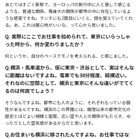
あとではすごく新鮮で、ヨーロッパの旅行中に人と接して感じる
ような、普通な関係、等身大の関係が都市の中に存在しているよ
うな感覚ですね。ランチにも2度目にいくと、顔を覚えていてくれ
る。あ、これは居心地がいいな、って心から思いました。
Q. 実際にここでお仕事を始められて、東京にいらっしゃ
った時から、何か変わりましたか？
何というか、自分のペースでモノを考えられる、と感じました。
Q.横浜・馬車道から、仮に東京・渋谷として、実はそんな
に距離はないですよね。電車でも30分程度、結構近い。
それなのに空間として、横浜と東京にそんな違いがでてく
るのは何故でしょう？
そうなんですよね。都市にも人のように、それぞれもっている個
性があるんですね。横浜のこの界隈には、開港以来の都市文化の
歴史とほどよい規模と密度、広い空や人との関係がもたらす、ゆ
ったりとした空気感があるからだと思います。
Q.お住まいも横浜に移されたんですよね。お仕事ではな