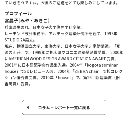
ていきそうですね。今後のご活躍をとても楽しみにしています。
プロフィール
宮晶子[みや・あきこ]
兵庫県生まれ。日本女子大学住居学科卒業。
レーモンド設計事務所、アルテック建築研究所を経て、1997年
STUDIO 2A設立。
現在、横浜国立大学、東海大学、日本女子大学非常勤講師。「那
須の山荘」で、1999年に栃木県マロニエ建築奨励賞受賞、 2000年
にAMERICAN WOOD DESIGN AWARD CITATION AWARD受賞、
2001年に日本建築学会作品集入選。2004年「kogota seminar
house」でSDレビュー入選、2004年「ZEBRA chair」で杉コレク
ション優秀賞受賞。2010年「house I」で、第26回新建築賞（旧
吉岡賞）受賞。
コラム・レポート一覧に戻る