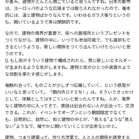
が進み、建物がどんどん閉じていると思うんですね。日本の都市
は、ヨーロッパのような広場までは取り入れなかったので、基本
的には、道と建物ばかりなんです。いわゆるガラス張りというの
も、開いているようで実は閉鎖的です。
なので、建物の境界が重要で、街への居場所というプレゼントを
つくりながら、建物の中に、いつでも参加可能で、でも選択もで
きるというような、新しい関係をつくり込んでいけたらいいと思
うのです。
Q. もし街がそういう建物で構成されたら、常に新しいエネルギー
が生まれるような気がしますね。建物と街がひとつの装置のよう
な役割を果たす感じがします。
袖触れ合って、ものごとが少しずつ伝搬していく、という感覚が
いいなと思っていて。「関内外ＯＰＥN！」は、そういうきっかけ
として、体験としてはすごくいいと思ったんですね。人が、境界
なく建物の中に入ってきて、普段は出会わない人が出会って、交流
できる。これが、イベントでオープンという期間限定でなくて
も、日常的に、自然に、街と建物の中とが、“見える”ような”見え
ない”ようなで、緩やかに開いていくことが出来ないかと。
建物、つまり建築って、作り方次第で、人と人の関係を誘発する