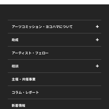
アーツコミッション・ヨコハマについて
事業紹介
助成
事業報告書
2027年度
アーティスト・フェロー
2026年度
相談
2025年度
視察・ヒアリング・研究
2024年度
主催・共催事業
相談依頼フォーム
2023年度
コラム・レポート
過去の採択一覧
新着情報