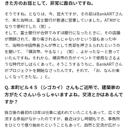
きた方のお話として、非常に面白いですね。
そうですね。となりは、今、芸大ですが、その前はBankARTさん
で、来た当時は、富士銀行が普通に営業していました。ATMがと
なりで便利でした（笑）。
そして、富士銀行が合併でみずほ銀行になったときに、その店舗
が閉鎖されて、取り壊されるんじゃないかという話もあった中
で、当時の中田市長さんが市として売却を押さえられたというの
を聞いて、「横浜市、やるな！」（笑）、よかったなーと思って
いたんですね。それから、横浜市の方がイベントで使用なさるよ
うな時代がしばらくあって。そうこうするうちに、BankARTさん
がプロジェクトを開始なさったんです。それで、「お、なんか楽
しくなってきたな。」と。
Q. 本町ビル４５（シゴカイ）さんもご近所で、建築家の
方がたくさんいらっしゃいますよね。交流とかはあるんで
すか？
独立後の最初の10年は仕事に追われていたこともあって、広く交
流する余裕がなかったのですが、最近は少し時間もでき、事務所
をひとりで借り始めたということもあって、自然と交流が広がっ