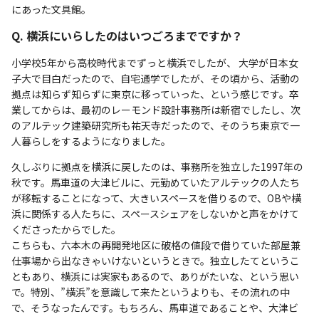
にあった文具館。
Q. 横浜にいらしたのはいつごろまでですか？
小学校5年から高校時代までずっと横浜でしたが、 大学が日本女
子大で目白だったので、自宅通学でしたが、その頃から、活動の
拠点は知らず知らずに東京に移っていった、という感じです。卒
業してからは、最初のレーモンド設計事務所は新宿でしたし、次
のアルテック建築研究所も祐天寺だったので、そのうち東京で一
人暮らしをするようになりました。
久しぶりに拠点を横浜に戻したのは、事務所を独立した1997年の
秋です。馬車道の大津ビルに、元勤めていたアルテックの人たち
が移転することになって、大きいスペースを借りるので、OBや横
浜に関係する人たちに、スペースシェアをしないかと声をかけて
くださったからでした。
こちらも、六本木の再開発地区に破格の値段で借りていた部屋兼
仕事場から出なきゃいけないというときで。独立したてというこ
ともあり、横浜には実家もあるので、ありがたいな、という思い
で。特別、”横浜”を意識して来たというよりも、その流れの中
で、そうなったんです。もちろん、馬車道であることや、大津ビ