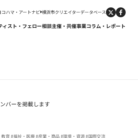
X
ヨコハマ・アートナビ
横浜市クリエイターデータベース
ティスト・フェロー
相談
主催・共催事業
コラム・レポート
ナンバーを掲載します
・教育
#福祉・医療
#産業・商品
#環境・資源
#国際交流