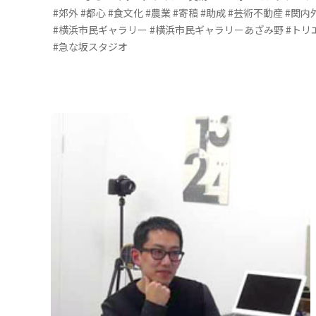
コラム・レポート
#郊外
#都心
#食文化
#農業
#寄稿
#助成
#芸術不動産
#関内外
#横浜市民ギャラリー
#横浜市民ギャラリーあざみ野
#トリ
#急な坂スタジオ