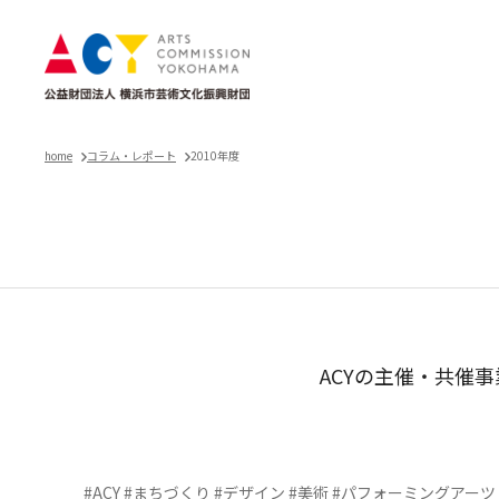
home
コラム・レポート
2010年度
ACYの主催・共催
#ACY
#まちづくり
#デザイン
#美術
#パフォーミングアーツ