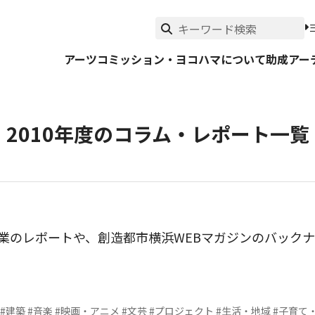
アーツコミッション・ヨコハマについて
助成
アー
2010年度のコラム・レポート一覧
事業のレポートや、創造都市横浜WEBマガジンのバック
#建築
#音楽
#映画・アニメ
#文芸
#プロジェクト
#生活・地域
#子育て