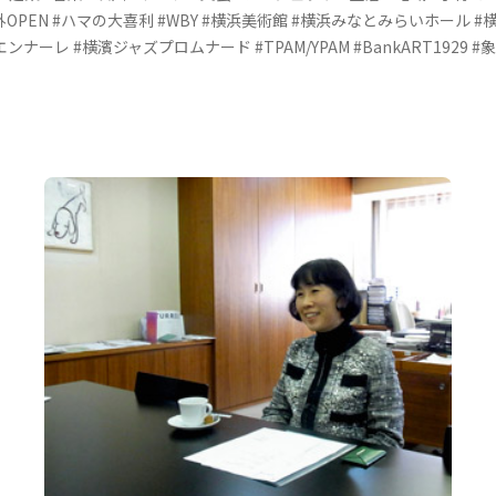
OPEN
#ハマの大喜利
#WBY
#横浜美術館
#横浜みなとみらいホール
#
エンナーレ
#横濱ジャズプロムナード
#TPAM/YPAM
#BankART1929
#