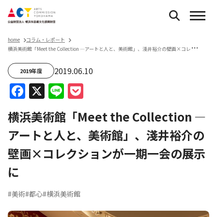
home
コラム・レポート
横
浜美術館「Meet the Collection ―アートと人と、美術館」、淺井裕介の壁画×コレクションが一期一会の展示に
2019.06.10
2019年度
Facebook
X
Line
Pocket
横浜美術館「Meet the Collection ―
アートと人と、美術館」、淺井裕介の
壁画×コレクションが一期一会の展示
に
#美術
#都心
#横浜美術館