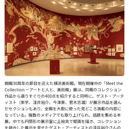
開館30周年の節目を迎えた横浜美術館。現在開催中の「Meet the
Collection －アートと人と、美術館」展は、同館のコレクション
作品から選りすぐりの400点を紹介すると同時に、ゲスト・アーテ
ィスト（束芋、淺井裕介、今津景、菅木志雄）が展示作品を選ん
だセクションもあり、全館を大胆に使った見どころ満載の内容に
なっている。複数のメディアでも取り上げられ、話題を集める本
展。中でも円筒形の展示室に土絵具で壁画を描き、コレクション
を融合した展示を見せたゲスト・アーティストの淺井裕介さんの