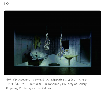
い》
束芋《あいたいせいじょせい》 2015年 映像インスタレーション
（5’33”ループ）［展示風景］ © Tabaimo / Courtesy of Gallery
Koyanagi Photo by Kazuto Kakurai