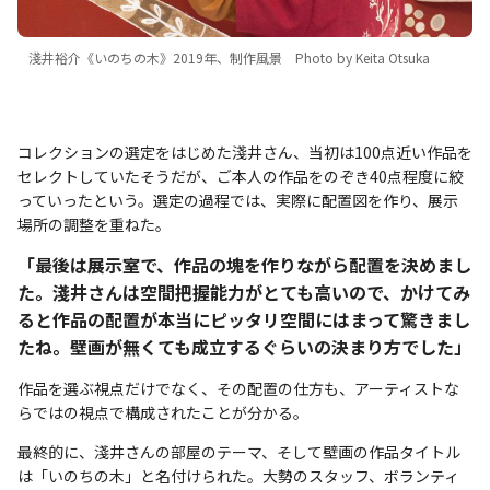
淺井裕介《いのちの木》2019年、制作風景 Photo by Keita Otsuka
コレクションの選定をはじめた淺井さん、当初は100点近い作品を
セレクトしていたそうだが、ご本人の作品をのぞき40点程度に絞
っていったという。選定の過程では、実際に配置図を作り、展示
場所の調整を重ねた。
「最後は展示室で、作品の塊を作りながら配置を決めまし
た。淺井さんは空間把握能力がとても高いので、かけてみ
ると作品の配置が本当にピッタリ空間にはまって驚きまし
たね。壁画が無くても成立するぐらいの決まり方でした」
作品を選ぶ視点だけでなく、その配置の仕方も、アーティストな
らではの視点で構成されたことが分かる。
最終的に、淺井さんの部屋のテーマ、そして壁画の作品タイトル
は「いのちの木」と名付けられた。大勢のスタッフ、ボランティ