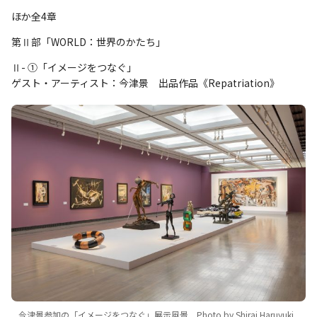
ほか全4章
第Ⅱ部「WORLD：世界のかたち」
Ⅱ- ①「イメージをつなぐ」
ゲスト・アーティスト：今津景 出品作品《Repatriation》
今津景参加の「イメージをつなぐ」展示風景 Photo by Shirai Haruyuki