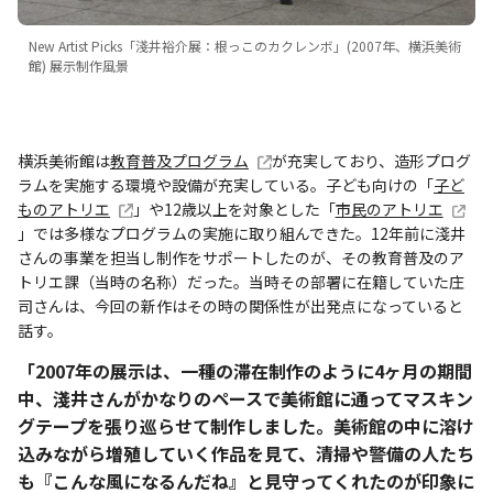
New Artist Picks「淺井裕介展：根っこのカクレンボ」(2007年、横浜美術
館) 展示制作風景
横浜美術館は
教育普及プログラム
が充実しており、造形プログ
ラムを実施する環境や設備が充実している。子ども向けの「
子ど
ものアトリエ
」や12歳以上を対象とした「
市民のアトリエ
」では多様なプログラムの実施に取り組んできた。12年前に淺井
さんの事業を担当し制作をサポートしたのが、その教育普及のア
トリエ課（当時の名称）だった。当時その部署に在籍していた庄
司さんは、今回の新作はその時の関係性が出発点になっていると
話す。
「2007年の展示は、一種の滞在制作のように4ヶ月の期間
中、淺井さんがかなりのペースで美術館に通ってマスキン
グテープを張り巡らせて制作しました。美術館の中に溶け
込みながら増殖していく作品を見て、清掃や警備の人たち
も『こんな風になるんだね』と見守ってくれたのが印象に