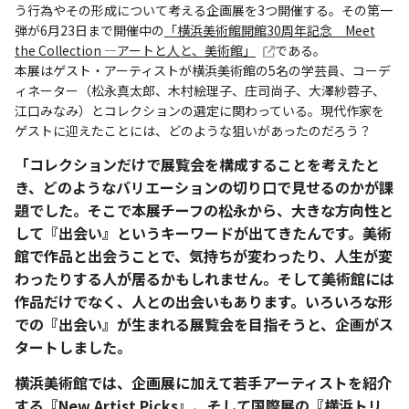
う行為やその形成について考える企画展を3つ開催する。その第一
弾が6月23日まで開催中の
「横浜美術館開館30周年記念 Meet
the Collection ―アートと人と、美術館」
である。
本展はゲスト・アーティストが横浜美術館の5名の学芸員、コーデ
ィネーター（松永真太郎、木村絵理子、庄司尚子、大澤紗蓉子、
江口みなみ）とコレクションの選定に関わっている。現代作家を
ゲストに迎えたことには、どのような狙いがあったのだろう？
「コレクションだけで展覧会を構成することを考えたと
き、どのようなバリエーションの切り口で見せるのかが課
題でした。そこで本展チーフの松永から、大きな方向性と
して『出会い』というキーワードが出てきたんです。美術
館で作品と出会うことで、気持ちが変わったり、人生が変
わったりする人が居るかもしれません。そして美術館には
作品だけでなく、人との出会いもあります。いろいろな形
での『出会い』が生まれる展覧会を目指そうと、企画がス
タートしました。
横浜美術館では、企画展に加えて若手アーティストを紹介
する『New Artist Picks』、そして国際展の『
横浜トリ