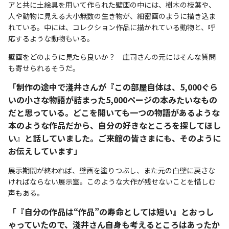
アと共に土絵具を用いて作られた壁画の中には、樹木の枝葉や、
人や動物に見える大小無数の生き物が、細密画のように描き込ま
れている。中には、コレクション作品に描かれている動物と、呼
応するような動物もいる。
壁画をどのように見たら良いか？ 庄司さんの元にはそんな質問
も寄せられるそうだ。
「制作の途中で淺井さんが『この部屋自体は、5,000ぐら
いの小さな物語が詰まった5,000ページの本みたいなもの
だと思っている。どこを開いても一つの物語があるような
本のような作品だから、自分の好きなところを探してほし
い』と話していました。ご来館の皆さまにも、そのように
お伝えしています」
展示期間が終われば、壁画を塗りつぶし、また元の白壁に戻さな
ければならない展示室。このような大作が残せないことを惜しむ
声もある。
「『自分の作品は“作品”の寿命としては短い』とおっし
ゃっていたので、淺井さん自身も考えるところはあったか