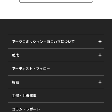
アーツコミッション・ヨコハマについて
事業紹介
助成
事業報告書
2027年度
アーティスト・フェロー
2026年度
相談
2025年度
視察・ヒアリング・研究
2024年度
主催・共催事業
相談依頼フォーム
2023年度
コラム・レポート