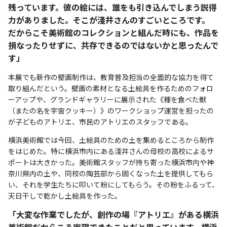
残っています。彼の絵には、誰をも引き込んでしまう説得
力がありました。そこが淺井さんのすごいところです。
だからこそ美術館のコレクションと組んだ時にも、作品を
損なったりせずに、共存できるのではないかと思ったんで
す」
本展でも新作の壁画制作は、教育普及担当の全面的な協力を得て
取り組んだという。壁画の素材となる土絵具を作るためのフォロ
ーアップや、グランドギャラリーに展示された《種を食べた獣
（またの名を宇宙クッキー）》のワークショップ運営を担ったの
が子どものアトリエ、市民のアトリエのスタッフである。
横浜美術館では今回、土絵具のための土を集めるところから制作
をはじめた。特に横浜市内にある淺井さんの母校の高校によるサ
ポートは大きかった。美術館スタッフが持ち寄った横浜市内や神
奈川県内の土や、同校の陶芸部から固くなった土を提供してもら
い、それを学生たちに叩いて粉にしてもらう。その粉をふるって、
天日干しで乾かし土絵具を作った。
「大変な作業でしたが、創作の場『アトリエ』がある横浜