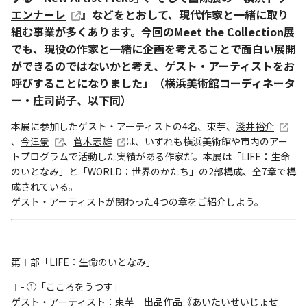
エンナーレ
』などをとおして、現代作家と一緒に取り
組む事業が多くあります。今回のMeet the Collection展
でも、現役の作家と一緒に企画を考えることで面白い展開
ができるのではないかと考え、ゲスト・アーティストをお
呼びすることになりました」（横浜美術館コーディネータ
ー・庄司尚子、以下同）
本展に参加したゲスト・アーティストの4名、束芋、
淺井裕介
、
今津景
、
菅木志雄
は、いずれも横浜美術館や市内のアー
トプログラムで活動した実績がある作家だ。本展は「LIFE：生命
のいとなみ」と「WORLD：世界のかたち」の2部構成、全7章で構
成されている。
ゲスト・アーティストが関わった4つの章をご紹介しよう。
第Ⅰ部「LIFE：生命のいとなみ」
Ⅰ- ①「こころをうつす」
ゲスト・アーティスト：束芋 出品作品《あいたいせいじょせ