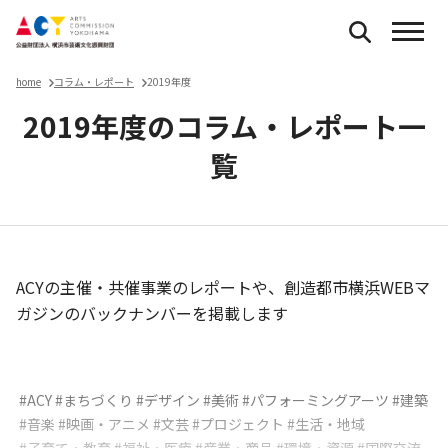
home
コラム・レポート
2019年度
2019年度のコラム・レポート一
覧
ACYの主催・共催事業のレポートや、創造都市横浜WEBマ
ガジンのバックナンバーを掲載します
コラム・レポート
#ACY
#まちづくり
#デザイン
#美術
#パフォーミングアーツ
#建築
#音楽
#映画・アニメ
#文芸
#プロジェクト
#生活・地域