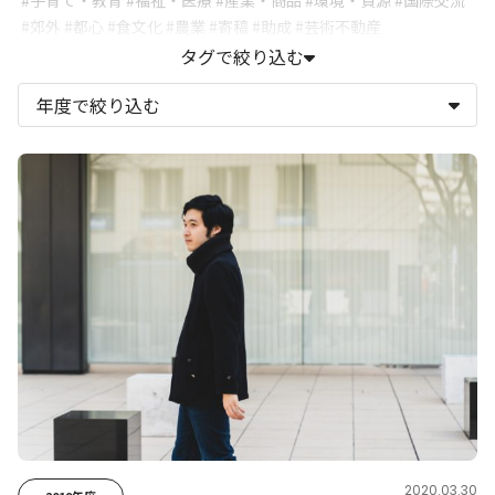
#子育て・教育
#福祉・医療
#産業・商品
#環境・資源
#国際交流
#郊外
#都心
#食文化
#農業
#寄稿
#助成
#芸術不動産
#関内外OPEN
#ハマの大喜利
#WBY
#横浜美術館
タグで絞り込む
#横浜みなとみらいホール
#横浜赤レンガ倉庫1号館
#横浜にぎわい座
#横浜市民ギャラリー
#横浜市民ギャラリーあざみ野
#トリエンナーレ
#横濱ジャズプロムナード
#TPAM/YPAM
#BankART1929
#象の鼻テラス
#黄金町エリアマネジメントセンター
#急な坂スタジオ
2020.03.30