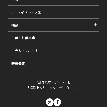
事業報告書
2027年度
アーティスト・フェロー
2026年度
相談
2025年度
視察・ヒアリング・研究
2024年度
主催・共催事業
相談依頼フォーム
2023年度
コラム・レポート
過去の採択一覧
新着情報
ヨコハマ・アートナビ
横浜市クリエイターデータベース
X
facebook