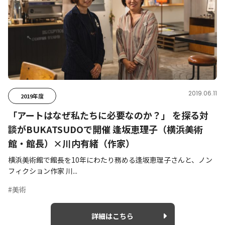
2019.06.11
2019年度
「アートはなぜ私たちに必要なのか？」 を探る対
談がBUKATSUDOで開催 逢坂恵理子（横浜美術
館・館長）×川内有緒（作家）
横浜美術館で館長を10年にわたり務める逢坂恵理子さんと、ノン
フィクション作家 川...
#美術
詳細はこちら