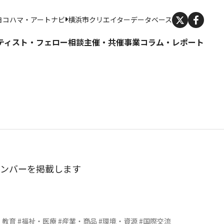
X
ヨコハマ・アートナビ
横浜市クリエイターデータベース
ティスト・フェロー
相談
主催・共催事業
コラム・レポート
ナンバーを掲載します
・教育
#福祉・医療
#産業・商品
#環境・資源
#国際交流