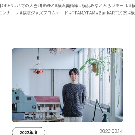
OPEN
#ハマの大喜利
#WBY
#横浜美術館
#横浜みなとみらいホール
#
エンナーレ
#横濱ジャズプロムナード
#TPAM/YPAM
#BankART1929
#
2023.02.14
2022年度