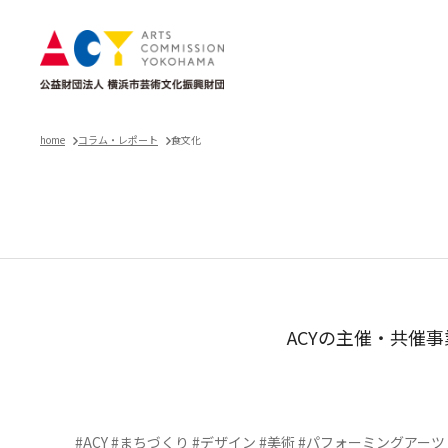
home
コラム・レポート
食文化
ACYの主催・共催
#ACY
#まちづくり
#デザイン
#美術
#パフォーミングアーツ