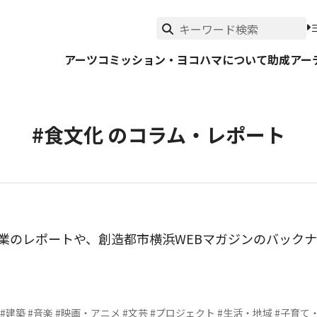
アーツコミッション・ヨコハマについて
助成
アー
#食文化 のコラム・レポート
事業のレポートや、創造都市横浜WEBマガジンのバック
#建築
#音楽
#映画・アニメ
#文芸
#プロジェクト
#生活・地域
#子育て