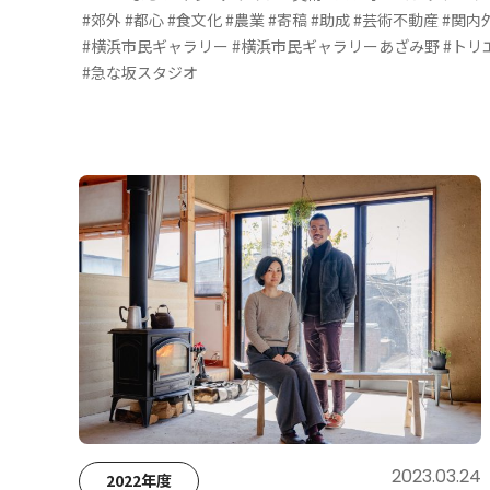
コラム・レポート
#郊外
#都心
#食文化
#農業
#寄稿
#助成
#芸術不動産
#関内外
#横浜市民ギャラリー
#横浜市民ギャラリーあざみ野
#トリ
#急な坂スタジオ
2023.03.24
2022年度