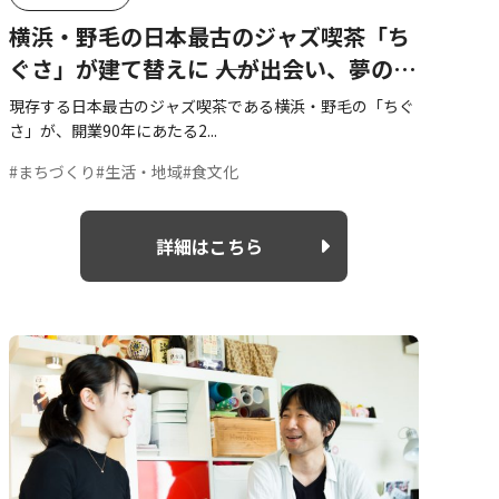
横浜・野毛の日本最古のジャズ喫茶「ち
ぐさ」が建て替えに ――人が出会い、夢の叶
う場所「CHIGUSA Records」
現存する日本最古のジャズ喫茶である横浜・野毛の「ちぐ
さ」が、開業90年にあたる2...
#まちづくり
#生活・地域
#食文化
詳細はこちら