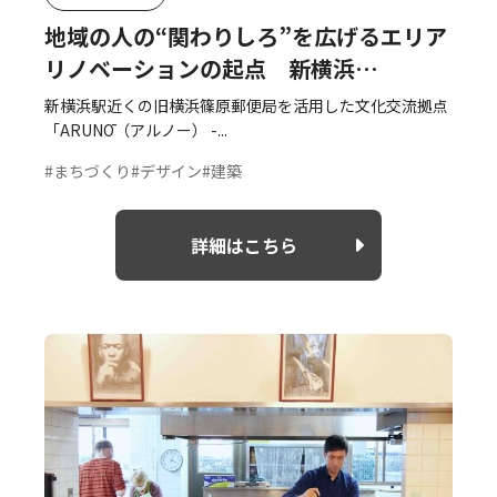
地域の人の“関わりしろ”を広げるエリア
リノベーションの起点 新横浜
「ARUNŌ」
新横浜駅近くの旧横浜篠原郵便局を活用した文化交流拠点
「ARUNŌ（アルノー） -...
#まちづくり
#デザイン
#建築
詳細はこちら