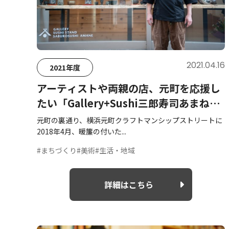
2021.04.16
2021年度
アーティストや両親の店、元町を応援し
たい「Gallery+Sushi三郎寿司あまね」
田口竜太郎さん
元町の裏通り、横浜元町クラフトマンシップストリートに
2018年4月、暖簾の付いた...
#まちづくり
#美術
#生活・地域
詳細はこちら