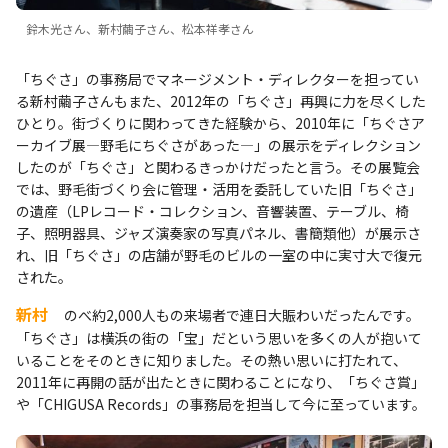
鈴木光さん、新村繭子さん、松本祥孝さん
「ちぐさ」の事務局でマネージメント・ディレクターを担ってい
る新村繭子さんもまた、2012年の「ちぐさ」再興に力を尽くした
ひとり。街づくりに関わってきた経験から、2010年に「ちぐさア
ーカイブ展―野毛にちぐさがあった―」の展示をディレクション
したのが「ちぐさ」と関わるきっかけだったと言う。その展覧会
では、野毛街づくり会に管理・活用を委託していた旧「ちぐさ」
の遺産（LPレコード・コレクション、音響装置、テーブル、椅
子、照明器具、ジャズ演奏家の写真パネル、書簡類他）が展示さ
れ、旧「ちぐさ」の店舗が野毛のビルの一室の中に実寸大で復元
された。
新村
のべ約2,000人もの来場者で連日大賑わいだったんです。
「ちぐさ」は横浜の街の「宝」だという思いを多くの人が抱いて
いることをそのときに知りました。その熱い思いに打たれて、
2011年に再開の話が出たときに関わることになり、「ちぐさ賞」
や「CHIGUSA Records」の事務局を担当して今に至っています。