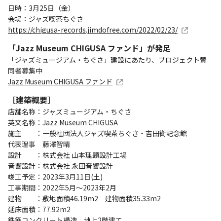
日時：3月25日（金）
会場：ジャズ喫茶ちぐさ
https://chigusa-records.jimdofree.com/2022/02/23/
「Jazz Museum CHIGUSA ファンド」が発足
「ジャズミュージアム・ちぐさ」建設にあたり、プロジェクト賛
同者募集中
Jazz Museum CHIGUSA ファンド
［建築概要］
店舗名称：ジャズミュージアム・ちぐさ
英文名称：Jazz Museum CHIGUSA
施主 ：一般社団法人ジャズ喫茶ちぐさ・吉田衛記念館
代表理事 藤澤智晴
設計 ：株式会社 山本理顕設計工場
音響設計：株式会社 永田音響設計
竣工予定：2023年3月11日(土)
工事期間：2022年5月～2023年2月
建物 ：敷地面積46.19m2 建物面積35.33m2
延床面積：77.92m2
鉄筋コンクリート構造 地上2階建て