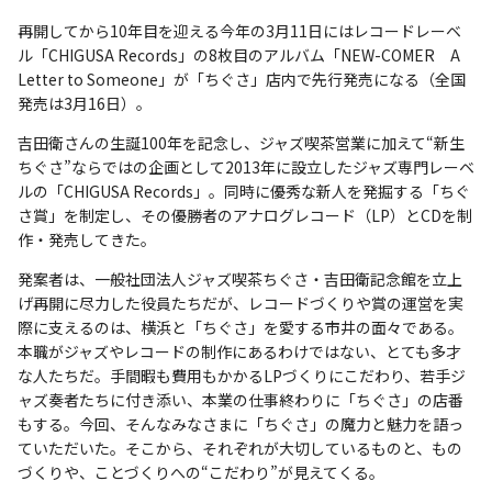
再開してから10年目を迎える今年の3月11日にはレコードレーベ
ル「CHIGUSA Records」の8枚目のアルバム「NEW-COMER A
Letter to Someone」が「ちぐさ」店内で先行発売になる（全国
発売は3月16日）。
吉田衛さんの生誕100年を記念し、ジャズ喫茶営業に加えて“新生
ちぐさ”ならではの企画として2013年に設立したジャズ専門レーベ
ルの「CHIGUSA Records」。同時に優秀な新人を発掘する「ちぐ
さ賞」を制定し、その優勝者のアナログレコード（LP）とCDを制
作・発売してきた。
発案者は、一般社団法人ジャズ喫茶ちぐさ・吉田衛記念館を立上
げ再開に尽力した役員たちだが、レコードづくりや賞の運営を実
際に支えるのは、横浜と「ちぐさ」を愛する市井の面々である。
本職がジャズやレコードの制作にあるわけではない、とても多才
な人たちだ。手間暇も費用もかかるLPづくりにこだわり、若手ジ
ャズ奏者たちに付き添い、本業の仕事終わりに「ちぐさ」の店番
もする。今回、そんなみなさまに「ちぐさ」の魔力と魅力を語っ
ていただいた。そこから、それぞれが大切しているものと、もの
づくりや、ことづくりへの“こだわり”が見えてくる。