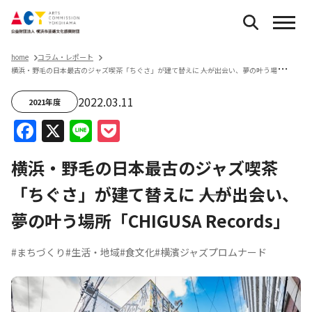
home
コラム・レポート
横
浜・野毛の日本最古のジャズ喫茶「ちぐさ」が建て替えに ――人が出会い、夢の叶う場所「CHIGUSA Records」
2022.03.11
2021年度
Facebook
X
Line
Pocket
横浜・野毛の日本最古のジャズ喫茶
「ちぐさ」が建て替えに ――人が出会い、
夢の叶う場所「CHIGUSA Records」
#まちづくり
#生活・地域
#食文化
#横濱ジャズプロムナード