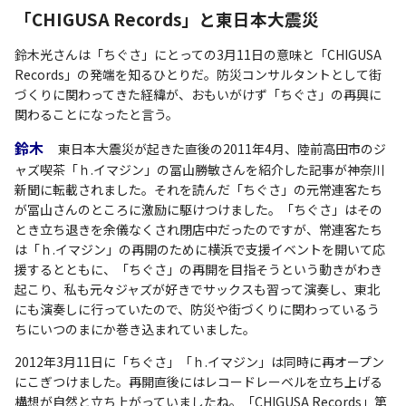
「CHIGUSA Records」と東日本大震災
鈴木光さんは「ちぐさ」にとっての3月11日の意味と「CHIGUSA
Records」の発端を知るひとりだ。防災コンサルタントとして街
づくりに関わってきた経緯が、おもいがけず「ちぐさ」の再興に
関わることになったと言う。
鈴木
東日本大震災が起きた直後の2011年4月、陸前高田市のジ
ャズ喫茶「ｈ.イマジン」の冨山勝敏さんを紹介した記事が神奈川
新聞に転載されました。それを読んだ「ちぐさ」の元常連客たち
が冨山さんのところに激励に駆けつけました。「ちぐさ」はその
とき立ち退きを余儀なくされ閉店中だったのですが、常連客たち
は「ｈ.イマジン」の再開のために横浜で支援イベントを開いて応
援するとともに、「ちぐさ」の再開を目指そうという動きがわき
起こり、私も元々ジャズが好きでサックスも習って演奏し、東北
にも演奏しに行っていたので、防災や街づくりに関わっているう
ちにいつのまにか巻き込まれていました。
2012年3月11日に「ちぐさ」「ｈ.イマジン」は同時に再オープン
にこぎつけました。再開直後にはレコードレーベルを立ち上げる
構想が自然と立ち上がっていましたね。「CHIGUSA Records」第