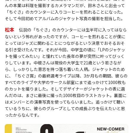
んの本業は料理を撮影するカメラマンだが、鈴木さんと出会って
「ちぐさ」のカウンターに入りコーヒーを煎れることになった。
そして今回初めてアルバムのジャケット写真の撮影を担当した。
松本
伝説の「ちぐさ」のカウンターには生半可に入ってはなら
ないという怖れがあったのですが、コーヒーを煎れることが僕に
とってはジャズに関わることにつながるという決意でおそるおそ
る引き受けたんです。それが今回、中学生の頃に「LPのジャケッ
トを撮ってみたい」と憧れていた長年の夢が突然に叶ってびっく
りしています。中根さんは現役の大学生で21歳という若さなが
ら、しっかりした意志を持つ落ち着いた人柄。ジャケットのため
に、「ちぐさ賞」の最終選考ライブ以降、3か月もの期間、彼らの
すべてのライブや大学のサークル部室にまで追っかけて1000枚も
のカットを撮りました。そしてデザイナーがジャケットの表に選
んだのは、まさに最後に撮った1000枚目のラストカット。裏面に
はメンバーとの演奏写真を使ってもらいました。追っかけて聴い
ているうちに、彼らのグループとしての成長ぶりを伝えたいと思
ったからなんです。