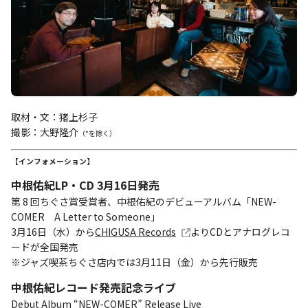
取材・文：猪上杉子
撮影：大野隆介
（*を除く）
【インフォメーション】
中根佑紀LP・CD 3月16日発売
第 8 回ちぐさ賞受賞者、中根佑紀のデビューアルバム「NEW-
COMER A Letter to Someone」
3月16日（水）から
CHIGUSA Records
よりCDとアナログレコ
ードが全国発売
※ジャズ喫茶ちぐさ店内では3月11日（金）から先行販売
中根佑紀レコード発売記念ライブ
Debut Album “NEW-COMER” Release Live