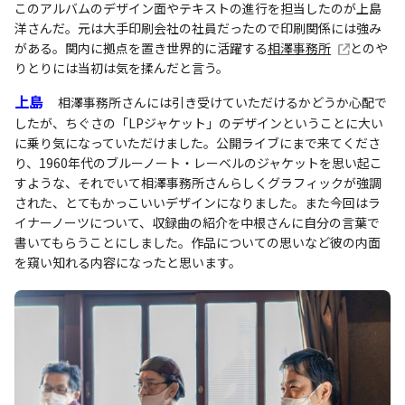
このアルバムのデザイン面やテキストの進行を担当したのが上島
洋さんだ。元は大手印刷会社の社員だったので印刷関係には強み
がある。関内に拠点を置き世界的に活躍する
相澤事務所
とのや
りとりには当初は気を揉んだと言う。
上島
相澤事務所さんには引き受けていただけるかどうか心配で
したが、ちぐさの「LPジャケット」のデザインということに大い
に乗り気になっていただけました。公開ライブにまで来てくださ
り、1960年代のブルーノート・レーベルのジャケットを思い起こ
すような、それでいて相澤事務所さんらしくグラフィックが強調
された、とてもかっこいいデザインになりました。また今回はラ
イナーノーツについて、収録曲の紹介を中根さんに自分の言葉で
書いてもらうことにしました。作品についての思いなど彼の内面
を窺い知れる内容になったと思います。