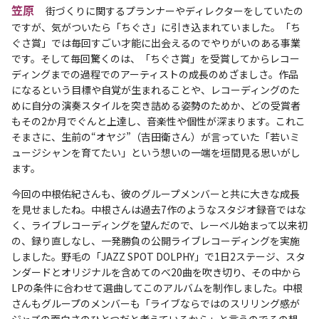
笠原
街づくりに関するプランナーやディレクターをしていたの
ですが、気がついたら「ちぐさ」に引き込まれていました。「ち
ぐさ賞」では毎回すごい才能に出会えるのでやりがいのある事業
です。そして毎回驚くのは、「ちぐさ賞」を受賞してからレコー
ディングまでの過程でのアーティストの成長のめざましさ。作品
になるという目標や自覚が生まれることや、レコーディングのた
めに自分の演奏スタイルを突き詰める姿勢のためか、どの受賞者
もその2か月でぐんと上達し、音楽性や個性が深まります。これこ
そまさに、生前の“オヤジ”（吉田衛さん）が言っていた「若いミ
ュージシャンを育てたい」という想いの一端を垣間見る思いがし
ます。
今回の中根佑紀さんも、彼のグループメンバーと共に大きな成長
を見せましたね。中根さんは過去7作のようなスタジオ録音ではな
く、ライブレコーディングを望んだので、レーベル始まって以来初
の、録り直しなし、一発勝負の公開ライブレコーディングを実施
しました。野毛の「JAZZ SPOT DOLPHY」で1日2ステージ、スタ
ンダードとオリジナルを含めてのべ20曲を吹き切り、その中から
LPの条件に合わせて選曲してこのアルバムを制作しました。中根
さんもグループのメンバーも「ライブならではのスリリング感が