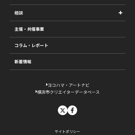
2026年度
相談
2025年度
視察・ヒアリング・研究
2024年度
主催・共催事業
相談依頼フォーム
2023年度
コラム・レポート
過去の採択一覧
新着情報
ヨコハマ・アートナビ
横浜市クリエイターデータベース
X
facebook
サイトポリシー