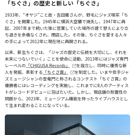
「ちぐさ」の歴史と新しい「ちぐさ」
1933年、“オヤジ”こと故・吉田衛さんが、野毛にジャズ喫茶「ち
ぐさ」を開業した。1945年に横浜大空襲で焼失し、1947年に再
起、2007年まで続いた後に営業していた場所の建て替えにより立
ち退きを余儀なくされ、閉店した。その後、ちぐさを愛する人々
の手によって2012年に現在地に再開される。
以来、新生ちぐさは、「ジャズの歴史と伝統を大切にし、それを
未来につないでいく」ことを使命に活動、2013年にはジャズ専門
レーベルの
「CHIGUSA Records」
を設立し、同時に優秀な新
人を発掘、表彰する
「ちぐさ賞」
を制定した。いまや若手ジャ
ズミュージシャンの登竜門と称されるコンテスト「ちぐさ賞」の
優勝者にはレコーディングを実施し、これまでに8人のアーティス
トがレコードデビューに羽ばたいた。しかし、現店舗の耐震性の
問題から、2023年、ミュージアム機能を持ったライブハウスとし
て生まれ変わることになっている。