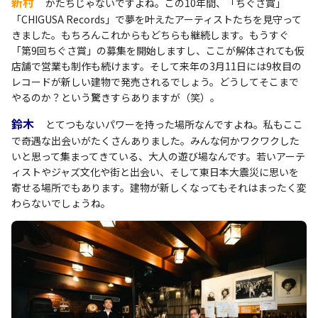
新村
かたちじゃないですよね。この10年間、「ちぐさ賞」
「CHIGUSA Records」で夢を叶えたアーティストたちを見守って
きました。もちろんこれからもどちらも継続します。もうすぐ
「第9回ちぐさ賞」の募集を開始しますし、ここが解体されても仮
店舗で営業も制作も続けます。そして来年の3月11日には9枚目の
レコードが新しい建物で発売されるでしょう。どうしてそこまで
やるのか？という驚きすらありますが（笑）。
鈴木
とてつもないパワーを持った場所なんですよね。私もここ
で奇遇な出会いがたくさんありました。みんな何かワクワクした
いと思って集まってきている、大人の遊び場なんです。若いアーテ
ィストやジャズ文化や街と出会い、そして東日本大震災に思いを
寄せる場所でもあります。建物が新しくなってもそれはまったく変
わらないでしょうね。