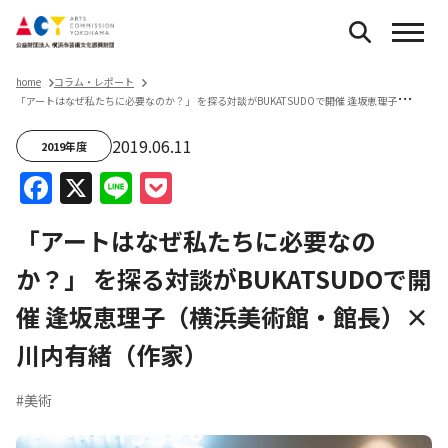
home
コラム・レポート
「
アートはなぜ私たちに必要なのか？」 を探る対談がBUKATSUDOで開催 逢坂恵理子（横浜美術館・館長）×川内有緒（作家）
2019.06.11
2019年度
Facebook
X
Line
Pocket
「アートはなぜ私たちに必要なの
か？」 を探る対談がBUKATSUDOで開
催 逢坂恵理子（横浜美術館・館長）×
川内有緒（作家）
#美術