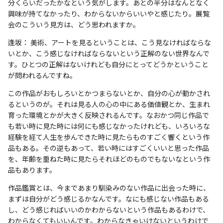
分くらいだったかなという気がします。あとの半分はなんとなく
興味が持てなかったり、わからないからいいやと感じたり。展覧
会のこういう見方は、どう思われますか。
逢坂： 美術、アートを見るということは、こう見なければならな
いとか、こう感じなければならないという正解のない世界なんで
す。ひとつの正解はないけれども自分にとってどうかということ
が問われるんですね。
この作品がおもしろいとかつまらないとか、自分の心が動かされ
るというのが。それは見る人の心の中にある価値観とか、生まれ
育った環境とかが大きく反映されるんです。なおかつ同じ作品で
も若い時に見た時には何にも感じなかったけれども、いろいろな
経験を経て人生を歩んできた時に見たらものすごく響くという作
品もある。その逆もあって、若い時にはすごくいいと思った作品
を、年齢を重ねた時に見たらそれほどのものでもないなという作
品もあります。
作品鑑賞とは、今まであまり馴染みのない作品に出会った時に、
まずは自分がどう感じるかなんです。なにも感じない作品もある
し、どう感じればいいのかわからないという作品もあるわけで、
わからなくてもいいんです。わからなきゃいけないというわけで