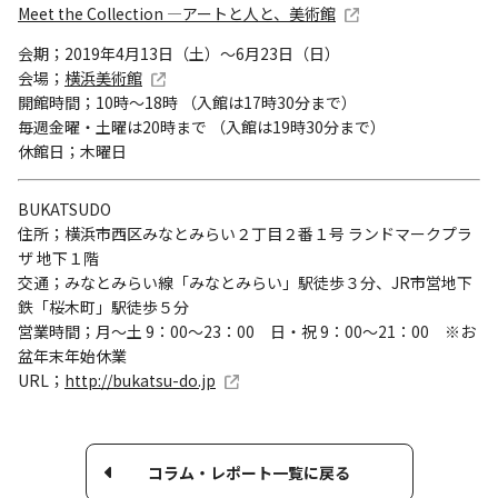
Meet the Collection ―アートと人と、美術館
会期；2019年4月13日（土）～6月23日（日）
会場；
横浜美術館
開館時間；10時～18時 （入館は17時30分まで）
毎週金曜・土曜は20時まで （入館は19時30分まで）
休館日；木曜日
BUKATSUDO
住所；横浜市西区みなとみらい２丁目２番１号 ランドマークプラ
ザ 地下１階
交通；みなとみらい線「みなとみらい」駅徒歩３分、JR市営地下
鉄「桜木町」駅徒歩５分
営業時間；月～土 9：00～23：00 日・祝 9：00～21：00 ※お
盆年末年始休業
URL；
http://bukatsu-do.jp
コラム・レポート一覧に戻る