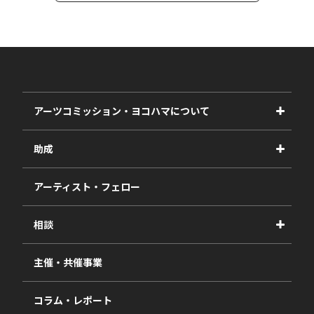
アーツコミッション・ヨコハマについて
事業紹介
助成
事業報告書
2027年度
アーティスト・フェロー
2026年度
相談
2025年度
視察・ヒアリング・研究
2024年度
主催・共催事業
相談依頼フォーム
2023年度
コラム・レポート
過去の採択一覧