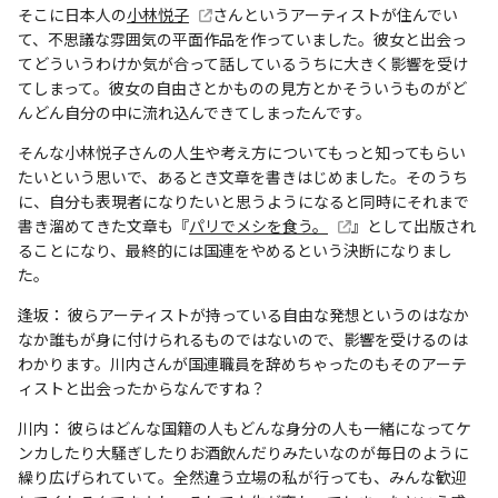
そこに日本人の
小林悦子
さんというアーティストが住んでい
て、不思議な雰囲気の平面作品を作っていました。彼女と出会っ
てどういうわけか気が合って話しているうちに大きく影響を受け
てしまって。彼女の自由さとかものの見方とかそういうものがど
んどん自分の中に流れ込んできてしまったんです。
そんな小林悦子さんの人生や考え方についてもっと知ってもらい
たいという思いで、あるとき文章を書きはじめました。そのうち
に、自分も表現者になりたいと思うようになると同時にそれまで
書き溜めてきた文章も『
パリでメシを食う。
』として出版され
ることになり、最終的には国連をやめるという決断になりまし
た。
逢坂： 彼らアーティストが持っている自由な発想というのはなか
なか誰もが身に付けられるものではないので、影響を受けるのは
わかります。川内さんが国連職員を辞めちゃったのもそのアーテ
ィストと出会ったからなんですね？
川内： 彼らはどんな国籍の人もどんな身分の人も一緒になってケ
ンカしたり大騒ぎしたりお酒飲んだりみたいなのが毎日のように
繰り広げられていて。全然違う立場の私が行っても、みんな歓迎