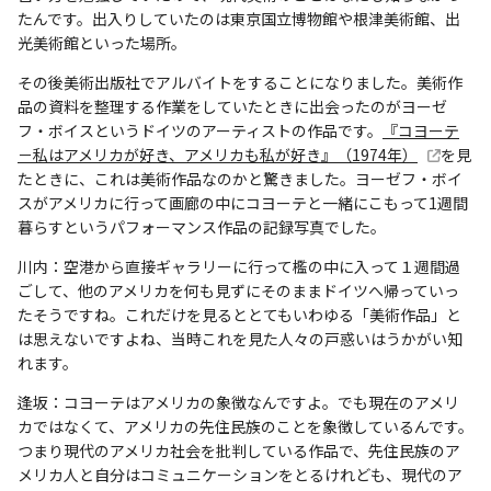
たんです。出入りしていたのは東京国立博物館や根津美術館、出
光美術館といった場所。
その後美術出版社でアルバイトをすることになりました。美術作
品の資料を整理する作業をしていたときに出会ったのがヨーゼ
フ・ボイスというドイツのアーティストの作品です。
『コヨーテ
－私はアメリカが好き、アメリカも私が好き』（1974年）
を見
たときに、これは美術作品なのかと驚きました。ヨーゼフ・ボイ
スがアメリカに行って画廊の中にコヨーテと一緒にこもって1週間
暮らすというパフォーマンス作品の記録写真でした。
川内：空港から直接ギャラリーに行って檻の中に入って１週間過
ごして、他のアメリカを何も見ずにそのままドイツへ帰っていっ
たそうですね。これだけを見るととてもいわゆる「美術作品」と
は思えないですよね、当時これを見た人々の戸惑いはうかがい知
れます。
逢坂：コヨーテはアメリカの象徴なんですよ。でも現在のアメリ
カではなくて、アメリカの先住民族のことを象徴しているんです。
つまり現代のアメリカ社会を批判している作品で、先住民族のア
メリカ人と自分はコミュニケーションをとるけれども、現代のア