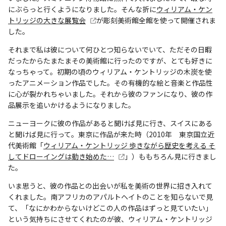
にぶらっと行くようになりました。そんな折に
ウィリアム・ケン
トリッジの大きな展覧会
が彫刻美術館全館を使って開催されま
した。
それまで私は彼について何ひとつ知らないでいて、ただその日暇
だったからたまたまその美術館に行ったのですが、とても好きに
なっちゃって。初期の頃のウィリアム・ケントリッジの木炭を使
ったアニメーション作品でした。その有機的な絵と音楽と作品性
に心が裂かれちゃいました。それから彼のファンになり、彼の作
品展示を追いかけるようになりました。
ニューヨークに彼の作品があると聞けば見に行き、スイスにある
と聞けば見に行って。東京に作品が来た時（2010年 東京国立近
代美術館「
ウィリアム・ケントリッジ 歩きながら歴史を考える そ
してドローイングは動き始めた…
」）ももちろん見に行きまし
た。
いま思うと、彼の作品との出会いが私を美術の世界に招き入れて
くれました。南アフリカのアパルトヘイトのことを知らないで見
て、「なにかわからないけどこの人の作品はずっと見ていたい」
という気持ちにさせてくれたのが彼、ウィリアム・ケントリッジ