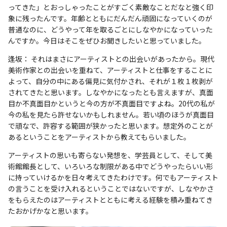
ってきた」とおっしゃったことがすごく素敵なことだなと強く印
象に残ったんです。年齢とともにだんだん頑固になっていくのが
普通なのに、どうやって年を取るごとにしなやかになっていった
んですか。今日はそこをぜひお聞きしたいと思っていました。
逢坂： それはまさにアーティストとの出会いがあったから。現代
美術作家との出会いを重ねて、アーティストと仕事をすることに
よって、自分の中にある偏見に気付かされ、それが１枚１枚剥が
されてきたと思います。しなやかになったとも言えますが、真面
目か不真面目かというと今の方が不真面目ですよね。20代の私が
今の私を見たら許せないかもしれません。若い頃のほうが真面目
で頑なで、許容する範囲が狭かったと思います。想定外のことが
あるということをアーティストから教えてもらいました。
アーティストの思いも寄らない発想を、学芸員として、そして美
術館館長として、いろいろな制限がある中でどうやったらいい形
に持っていけるかを日々考えてきたわけです。何でもアーティスト
の言うことを受け入れるということではないですが、しなやかさ
をもらえたのはアーティストとともに考える経験を積み重ねてき
たおかげかなと思います。