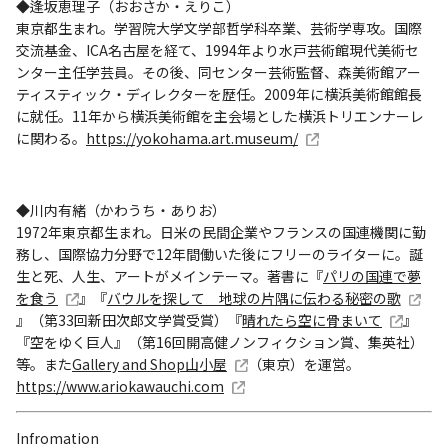
◆逢坂恵理子（おおさか・えりこ）
東京都生まれ。学習院大学文学部哲学科卒業、芸術学専攻。国際
交流基金、ICA名古屋を経て、1994年より水戸芸術館現代美術セ
ンター主任学芸員。その後、同センター芸術監督、森美術館アー
ティスティック・ディレクターを歴任。2009年に横浜美術館館長
に就任。11年から横浜美術館を主会場とした横浜トリエンナーレ
に関わる。
https://yokohama.art.museum/
◆川内有緒（かわうち・ありお）
1972年東京都生まれ。日米の民間企業やフランスの国連機関に勤
務し、国際協力分野で12年間働いた後にフリーのライターに。誕
生と死、人生、アートがメインテーマ。著書に『
パリの国連で夢
を食う
』『
バウルを探して 地球の片隅に伝わる秘密の歌
』（第33回新田次郎文学賞受賞）『
晴れたら空に骨まいて
』
『空をゆく巨人』（第16回開高健ノンフィクション賞、集英社）
等。また
Gallery and Shop山小屋
（東京）を運営。
https://www.ariokawauchi.com
Infromation