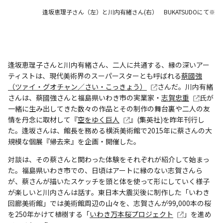
逢坂恵理子さん（左）と川内有緒さん(右） BUKATSUDOにて※
逢坂恵理子さんと川内有緒さん、二人に共通する、縁の深いアー
ティストは、現代美術界のスーパースターとも呼ばれる
蔡國強
（ツァイ・グオチャン／さい・こっきょう）
さんだ。川内有緒
さんは、蔡國強さんと福島県いわき市の実業家・
志賀忠重
氏が
一緒に生み出してきた数々の作品とその制作の舞台裏や二人の友
情を丹念に取材して『
空をゆく巨人
』(集英社)を昨年刊行し
た。逢坂さんは、館長を務める横浜美術館で2015年に蔡さんの大
規模な個展『帰去来』を企画・開催した。
対談は、その蔡さんと関わった体験をそれぞれが紹介して始まっ
た。福島県いわき市での、日頃はアートに縁のない志賀さんら
が、蔡さんが描いたスケッチを頭と体を使って形にしていく様子
が楽しいと川内さんは話す。東日本大震災後に制作した「いわき
回廊美術館」では美術館周辺の山々を、志賀さんが99,000本の桜
を250年かけて植樹する「
いわき万本桜プロジェクト
」を進め