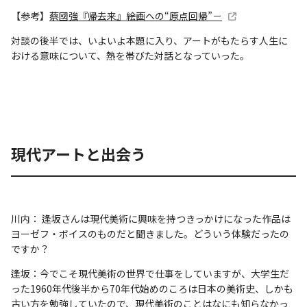
【参考】
蔡國強『帰去来』――絵画への“原点回帰”－
対談の後半では、いよいよ本題に入り、アートがもたらす人生に
おける意味について、熱を帯びた対話となっていった。
現代アートと出会う
川内： 逢坂さんは現代美術に興味を持つきっかけになった作品は
ヨーゼフ・ボイスのものだと聞きました。どういう体験だったの
ですか？
逢坂：今でこそ現代美術の世界で仕事をしていますが、大学生だ
った1960年代後半から70年代始めのころは日本の美術史、しかも
古い方を勉強していたので、現代美術のことはなにも知らなかっ