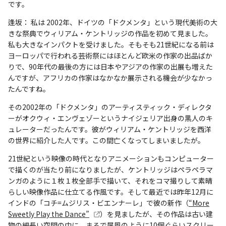
です。
逢坂： 私は 2002年、ドイツの「ドクメンタ」という現代美術の大
きな祭典でウィリアム・ケントリッジの作品を初めて見ました。
私も大きなインパクトを受けました。そもそも21世紀になる前は
ヨーロッパで行われる芸術祭にはほとんど欧米の作家の出品ばか
りで、90年代の最後の方には日本やアジアの作家の出展も増えた
んですが、アフリカの作家はなかなか展示される機会が少なかっ
たんですね。
その2002年の「ドクメンタ」のアーティスティック・ディレクタ
ーがオクウィ・エンヴェゾーというナイジェリア出身の黒人のキ
ュレーターだったんです。彼がウィリアム・ケントリッジを西洋
の世界に紹介した人です。この間亡くなってしまいましたが。
21世紀という映像の時代となりアニメーションもコンピューター
で描くのが当たり前になりましたが、ケントリッジはペラペラマ
ンガのように１枚１枚全部手で描いて、それをコマ撮りして素晴
らしい映像作品に仕立てる作風です。そして最近では昨年12月に
インドの「コチ=ムジリス・ビエンナーレ」で彼の新作（
“More
Sweetly Play the Dance”
）を見ましたが、その作品は古い建
物の細長い空間の中に、まるで屏風のように10個ぐらいスクリー