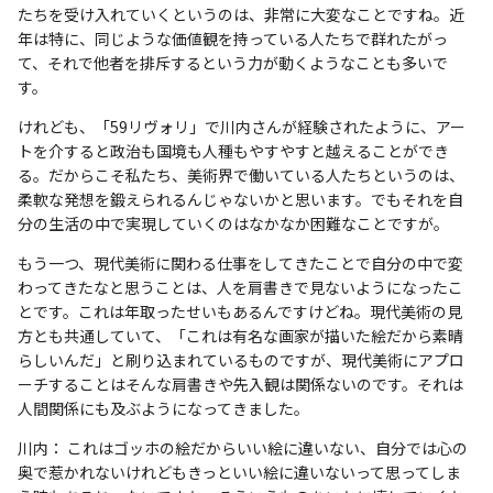
たちを受け入れていくというのは、非常に大変なことですね。近
年は特に、同じような価値観を持っている人たちで群れたがっ
て、それで他者を排斥するという力が動くようなことも多いで
す。
けれども、「59リヴォリ」で川内さんが経験されたように、アー
トを介すると政治も国境も人種もやすやすと越えることができ
る。だからこそ私たち、美術界で働いている人たちというのは、
柔軟な発想を鍛えられるんじゃないかと思います。でもそれを自
分の生活の中で実現していくのはなかなか困難なことですが。
もう一つ、現代美術に関わる仕事をしてきたことで自分の中で変
わってきたなと思うことは、人を肩書きで見ないようになったこ
とです。これは年取ったせいもあるんですけどね。現代美術の見
方とも共通していて、「これは有名な画家が描いた絵だから素晴
らしいんだ」と刷り込まれているものですが、現代美術にアプロ
ーチすることはそんな肩書きや先入観は関係ないのです。それは
人間関係にも及ぶようになってきました。
川内： これはゴッホの絵だからいい絵に違いない、自分では心の
奥で惹かれないけれどもきっといい絵に違いないって思ってしま