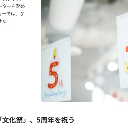
ーターを務め
ョーでは、ゲ
せた。
「文化祭」、5周年を祝う