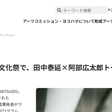
アーツコミッション・ヨコハマについて
助成
アー
郎トークショー
DO文化祭で、田中泰延×阿部広太郎
TSUDO」
された
の成果発表やワ
プログラム