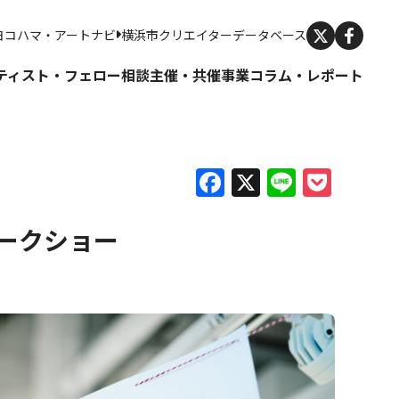
X
ヨコハマ・アートナビ
横浜市クリエイターデータベース
ティスト・フェロー
相談
主催・共催事業
コラム・レポート
Facebook
X
Line
Pock
トークショー