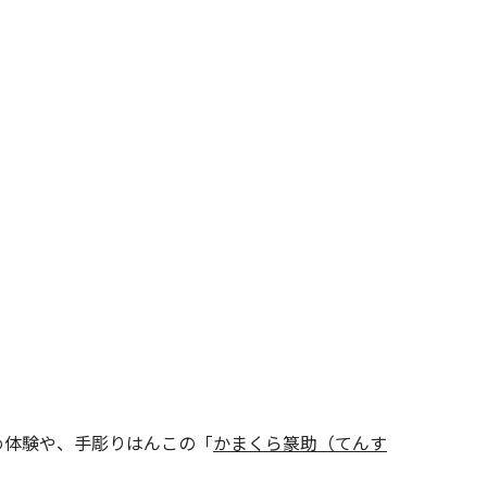
め体験や、手彫りはんこの「
かまくら篆助（てんす