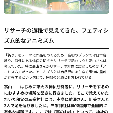
リサーチの過程で見えてきた、フェティシ
ズム的なアニミズム
「祈り」をテーマに作品をつくるため、当初のプランでは日本各
地や、海外にある信仰の拠点をリサーチで訪れようと高山さんは
考えていた。特に高山さんがリサーチの対象に設定したのは「ア
ニミズム」だった。アニミズムとは自然界のあらゆる事物に霊魂
が存在するという信仰で、宗教の起源とも言われている。
高山：「はじめに東大の神仏研究者に、リサーチをするの
におすすめの場所を聞きに行きました。そこで教えていた
だいた秩父の三峯神社には、実際に前澤さん、新美さんと
3人で足を運びましたね。三峯神社は動物信仰で全国的に
有名な場所です。ここでは『裏のお札』といって、神社の