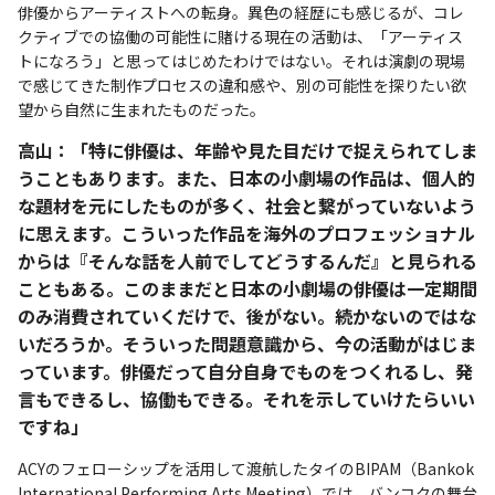
俳優からアーティストへの転身。異色の経歴にも感じるが、コレ
クティブでの協働の可能性に賭ける現在の活動は、「アーティス
トになろう」と思ってはじめたわけではない。それは演劇の現場
で感じてきた制作プロセスの違和感や、別の可能性を探りたい欲
望から自然に生まれたものだった。
高山：「特に俳優は、年齢や見た目だけで捉えられてしま
うこともあります。また、日本の小劇場の作品は、個人的
な題材を元にしたものが多く、社会と繋がっていないよう
に思えます。こういった作品を海外のプロフェッショナル
からは『そんな話を人前でしてどうするんだ』と見られる
こともある。このままだと日本の小劇場の俳優は一定期間
のみ消費されていくだけで、後がない。続かないのではな
いだろうか。そういった問題意識から、今の活動がはじま
っています。俳優だって自分自身でものをつくれるし、発
言もできるし、協働もできる。それを示していけたらいい
ですね」
ACYのフェローシップを活用して渡航したタイのBIPAM（Bankok
International Performing Arts Meeting）では、バンコクの舞台