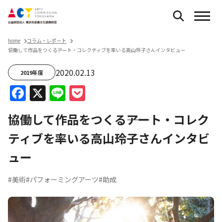
home
コラム・レポート
協働して作品をつくる――アート・コレクティブを率いる高山玲子さんインタビュー
2020.02.13
2019年度
Facebook
X
Line
Pocket
協働して作品をつくる――アート・コレク
ティブを率いる高山玲子さんインタビ
ュー
#美術
#パフォーミングアーツ
#助成