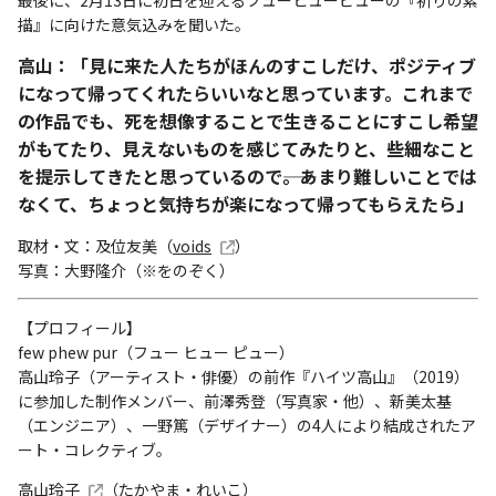
最後に、2月13日に初日を迎えるフューヒューピューの『祈りの素
描』に向けた意気込みを聞いた。
高山：「見に来た人たちがほんのすこしだけ、ポジティブ
になって帰ってくれたらいいなと思っています。これまで
の作品でも、死を想像することで生きることにすこし希望
がもてたり、見えないものを感じてみたりと、些細なこと
を提示してきたと思っているので――。あまり難しいことでは
なくて、ちょっと気持ちが楽になって帰ってもらえたら」
取材・文：及位友美（
voids
）
写真：大野隆介（※をのぞく）
【プロフィール】
few phew pur（フュー ヒュー ピュー）
高山玲子（アーティスト・俳優）の前作『ハイツ高山』（2019）
に参加した制作メンバー、前澤秀登（写真家・他）、新美太基
（エンジニア）、一野篤（デザイナー）の4人により結成されたア
ート・コレクティブ。
高山玲子
（たかやま・れいこ）