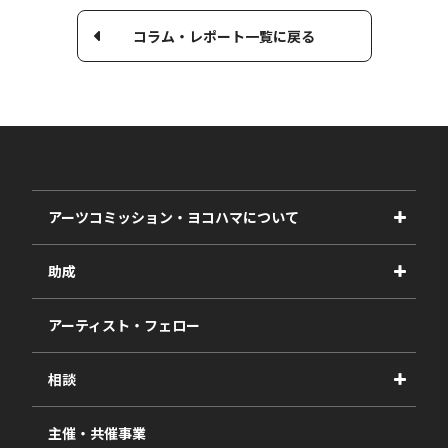
コラム・レポート一覧に戻る
アーツコミッション・ヨコハマについて
事業紹介
助成
事業報告書
2027年度
アーティスト・フェロー
2026年度
相談
2025年度
視察・ヒアリング・研究
2024年度
主催・共催事業