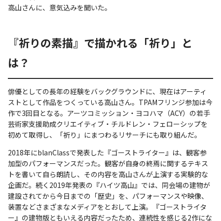
高山さんに、意気込みを聞いた。
『祈りの素描』で描かれる「祈り」と
は？
俳優としての長年の経験をバックグラウンドに、現在はアーティ
ストとして作品をつくっている高山さん。TPAMフリンジ参加は今
作で3回目となる。アーツコミッション・ヨコハマ（ACY）の若手
芸術家支援助成クリエイティブ・チルドレン・フェローシップを
初めて取得し、「祈り」にまつわるリサーチにも取り組んだ。
2018年にblanClassで発表した『ゴーストライター』は、観客参
加型のパフォーマンスだった。観客が自身の終焉に関するテキス
トを書いて自ら朗読し、その内容を高山さんが上演する実験的な
企画だ。続く2019年発表の『ハイツ高山』では、同会場の建物が
建設されてから今日までの「歴史」を、パフォーマンスや映像、
装置などさまざまなメディアをとおして上演。『ゴーストライタ
ー』の建物版ともいえる内容だったため、連続性を感じる2作にな