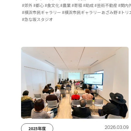
コラム・レポート
#郊外
#都心
#食文化
#農業
#寄稿
#助成
#芸術不動産
#関内外
#横浜市民ギャラリー
#横浜市民ギャラリーあざみ野
#トリ
#急な坂スタジオ
2026.03.09
2025年度