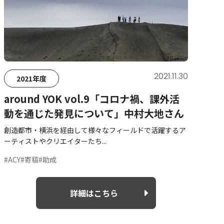
2021.11.30
2021年度
around YOK vol.9「コロナ禍、課外活
動を通じた発見について」中村大地さん
創造都市・横浜を経由して様々なフィールドで活躍するア
ーティストやクリエイターたち...
#ACY
#寄稿
#助成
詳細はこちら