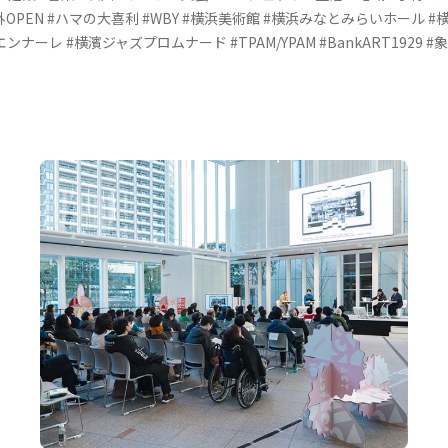
OPEN
#ハマの大喜利
#WBY
#横浜美術館
#横浜みなとみらいホール
#
エンナーレ
#横濱ジャズプロムナード
#TPAM/YPAM
#BankART1929
#