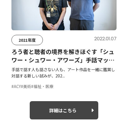
2022.01.07
2021年度
ろう者と聴者の境界を解きほぐす「シュ
ワー・シュワー・アワーズ」手話マッ
プ・木下知威さんインタビュー
手話で話す人も話さない人も、アート作品を一緒に鑑賞し
対話する新しい試みが、202...
#ACY
#美術
#福祉・医療
詳細はこちら