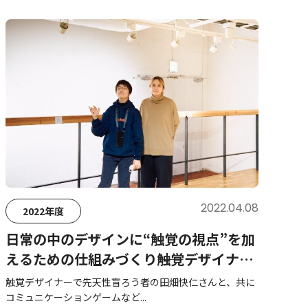
2022.04.08
2022年度
日常の中のデザインに“触覚の視点”を加
えるための仕組みづくり――触覚デザイナ
ー・田畑快仁さん
触覚デザイナーで先天性盲ろう者の田畑快仁さんと、共に
コミュニケーションゲームなど...