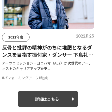
2022.11.25
2022年度
反骨と批評の精神がのちに堆肥となるダ
ンスを目指す――振付家・ダンサー 下島礼紗
さん
アーツコミッション・ヨコハマ（ACY）が次世代のアーテ
ィストのキャリアアップを支...
#パフォーミングアーツ
#助成
詳細はこちら