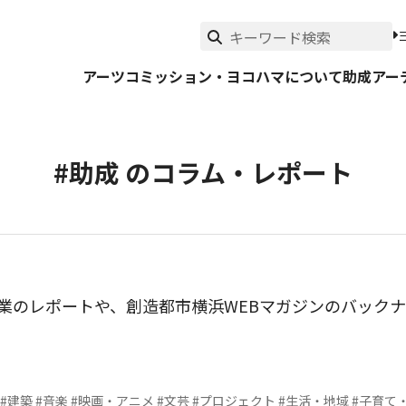
アーツコミッション・ヨコハマについて
助成
アー
#助成 のコラム・レポート
事業のレポートや、創造都市横浜WEBマガジンのバック
#建築
#音楽
#映画・アニメ
#文芸
#プロジェクト
#生活・地域
#子育て