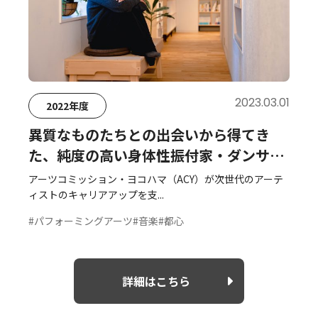
2023.03.01
2022年度
異質なものたちとの出会いから得てき
た、純度の高い身体性――振付家・ダンサー
小暮香帆さん
アーツコミッション・ヨコハマ（ACY）が次世代のアーテ
ィストのキャリアアップを支...
#パフォーミングアーツ
#音楽
#都心
詳細はこちら