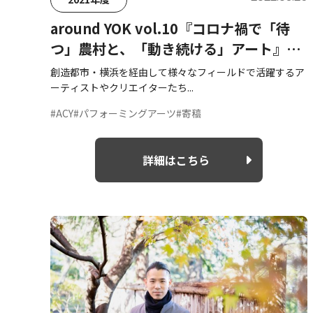
around YOK vol.10『コロナ禍で「待
つ」農村と、「動き続ける」アート』武
田力さん
創造都市・横浜を経由して様々なフィールドで活躍するア
ーティストやクリエイターたち...
#ACY
#パフォーミングアーツ
#寄稿
詳細はこちら