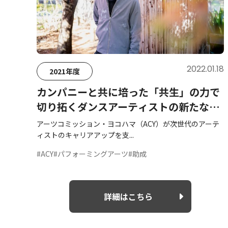
2022.01.18
2021年度
カンパニーと共に培った「共生」の力で
切り拓くダンスアーティストの新たな時
代。――振付家・北尾亘さん
アーツコミッション・ヨコハマ（ACY）が次世代のアーテ
ィストのキャリアアップを支...
#ACY
#パフォーミングアーツ
#助成
詳細はこちら