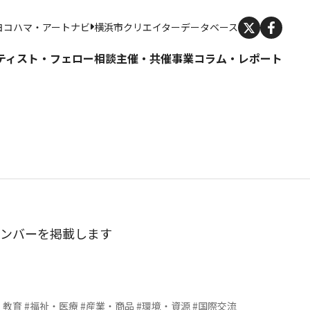
X
ヨコハマ・アートナビ
横浜市クリエイターデータベース
ティスト・フェロー
相談
主催・共催事業
コラム・レポート
ナンバーを掲載します
・教育
#福祉・医療
#産業・商品
#環境・資源
#国際交流