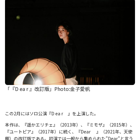
「『D ea r 』改訂版」Photo:金子愛帆
この2月にはソロ公演『D ea r 』を上演した。
本作は、『遥かエリチェ』（2013年）、『ミモザ』（2015年）、
『ユートピア』（2017年）に続く、『Dear 』（2021年、天使
館）の改訂版である。初演では一般から集められた”Dear”と言う