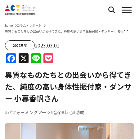
home
コラム・レポート
異
質なものたちとの出会いから得てきた、純度の高い身体性――振付家・ダンサー 小暮香帆さん
2023.03.01
2022年度
Facebook
X
Line
Pocket
異質なものたちとの出会いから得てき
た、純度の高い身体性――振付家・ダンサ
ー 小暮香帆さん
#パフォーミングアーツ
#音楽
#都心
#助成