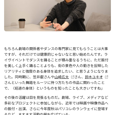
もちろん劇場の関係者やダンスの専門家に見てもらうことは大事
ですが、それだけでは健康的じゃないなと思い始めたんです。ラ
イヴイベントでダンスを踊ることが積み重なるうちに、ただ振付
を美しく上手く踊ることよりも、街の景色や人の動きを反映した
リアリティと強度のある身体を追求したい、と思うようになりま
した。同時期に、笠井叡さんや
山崎広太
さん、
鈴木ユキオ
さんといった舞踏をルーツに持つ方たちの作品に関わったこと
で、〈経過の身体〉というものを知ったことも大きいですね」
その後の活躍は目を見張るものだ。劇場、ライブ、メディアなど
多彩なプロジェクトに参加しながら、近年では映画や映像作品へ
の振付・出演、さらに今年度秋はパリコレのランウェイに登場す
るなど、ますます活動の幅を広げている。