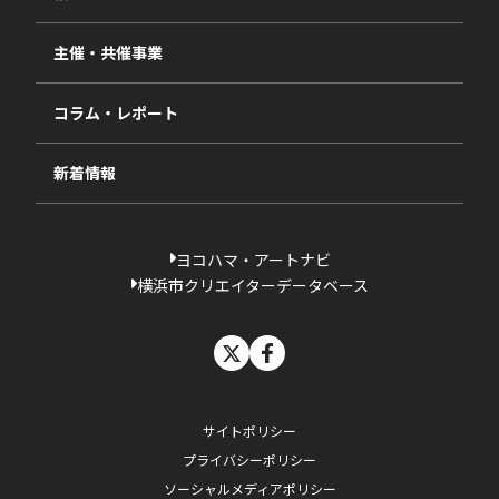
2025年度
視察・ヒアリング・研究
2024年度
主催・共催事業
相談依頼フォーム
2023年度
コラム・レポート
過去の採択一覧
新着情報
ヨコハマ・アートナビ
横浜市クリエイターデータベース
X
facebook
サイトポリシー
プライバシーポリシー
ソーシャルメディアポリシー