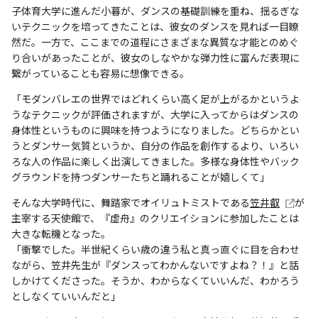
子体育大学に進んだ小暮が、ダンスの基礎訓練を重ね、揺るぎな
いテクニックを培ってきたことは、彼女のダンスを見れば一目瞭
然だ。一方で、ここまでの道程にさまざまな異質な才能とのめぐ
り合いがあったことが、彼女のしなやかな弾力性に富んだ表現に
繋がっていることも容易に想像できる。
「モダンバレエの世界ではどれくらい高く足が上がるかというよ
うなテクニックが評価されますが、大学に入ってからはダンスの
身体性というものに興味を持つようになりました。どちらかとい
うとダンサー気質というか、自分の作品を創作するより、いろい
ろな人の作品に楽しく出演してきました。多様な身体性やバック
グラウンドを持つダンサーたちと踊れることが嬉しくて」
そんな大学時代に、舞踏家でオイリュトミストである
笠井叡
が
主宰する天使館で、『虚舟』のクリエイションに参加したことは
大きな転機となった。
「衝撃でした。半世紀くらい歳の違う私と真っ直ぐに目を合わせ
ながら、笠井先生が『ダンスってわかんないですよね？！』と話
しかけてくださった。そうか、わからなくていいんだ、わかろう
としなくていいんだと」