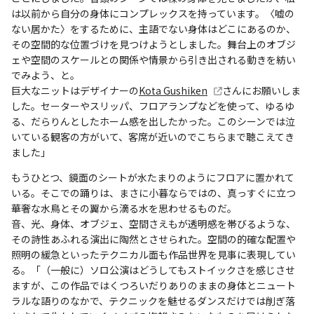
は以前から自分の身体にコンプレックスを持っています。〈嘘の
ない居かた〉をするために、主語でない身体はどこにあるのか、
その空間的な位置づけを見つけようとしました。舞台上のオブジ
ェや空間のスケールとの関係や情景から引き出される動きを紡い
でみよう、と。
巨大なニットはデザイナーの
Kota Gushiken
さんにお願いしま
した。セーターやスリッパ、フロアランプなどを使って、ゆるゆ
る、だらりんとしたホーム感を出したかった。このシーンでは泣
いている観客の方がいて、客席が近いのでこちらまで聴こえてき
ました」
もうひとつ、鏡面のシートが水たまりのようにフロアに置かれて
いる。そこでの踊りは、まさに小暮ならではの、真っすぐに立つ
華奢な水鳥とその翼から滴る水を思わせるものだ。
音、光、身体、オブジェ、空間さえもが透明感を帯びるような、
その詩性あふれる演出に陶然とさせられた。空間の的確な配置や
照明の緩急といったテクニカル面も作品世界を見事に表現してい
る。「（一般に）ソロ公演はどうしてもストイックさを感じさせ
ますが、この作品ではくつろいだりありのままの身体とニュート
ラルな語りのなかで、テクニックを魅せるダンスだけでは削ぎ落