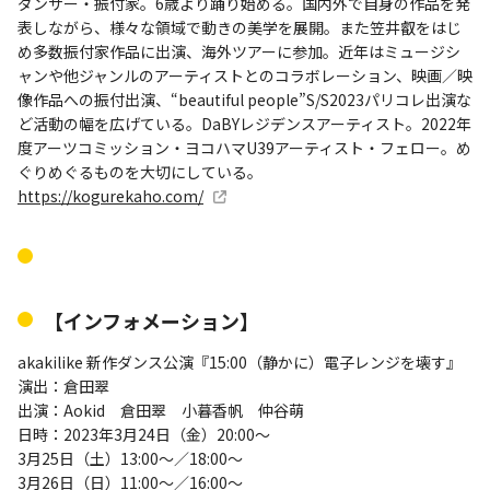
ダンサー・振付家。6歳より踊り始める。国内外で自身の作品を発
表しながら、様々な領域で動きの美学を展開。また笠井叡をはじ
め多数振付家作品に出演、海外ツアーに参加。近年はミュージシ
ャンや他ジャンルのアーティストとのコラボレーション、映画／映
像作品への振付出演、“beautiful people”S/S2023パリコレ出演な
ど活動の幅を広げている。DaBYレジデンスアーティスト。2022年
度アーツコミッション・ヨコハマU39アーティスト・フェロー。め
ぐりめぐるものを大切にしている。
https://kogurekaho.com/
【インフォメーション】
akakilike 新作ダンス公演『15:00（静かに）電子レンジを壊す』
演出：倉田翠
出演：Aokid 倉田翠 小暮香帆 仲谷萌
日時：2023年3月24日（金）20:00～
3月25日（土）13:00～／18:00～
3月26日（日）11:00～／16:00～