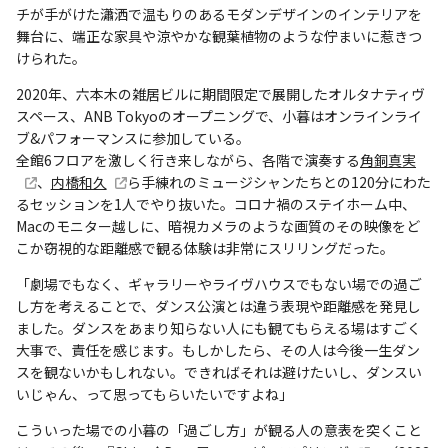
チが手がけた瀟洒で温もりのあるモダンデザインのインテリアを
舞台に、端正な家具や涼やかな観葉植物のような佇まいに惹きつ
けられた。
2020年、六本木の雑居ビルに期間限定で展開したオルタナティヴ
スペース、ANB Tokyoのオープニングで、小暮はオンラインライ
ブ&パフォーマンスに参加している。
全館6フロアを激しく行き来しながら、各階で演奏する
角銅真実
、
内橋和久
ら手練れのミュージシャンたちとの120分にわた
るセッションを1人でやり抜いた。コロナ禍のステイホーム中、
Macのモニター越しに、暗視カメラのような画質のその映像をど
こか窃視的な距離感で観る体験は非常にスリリングだった。
「劇場でもなく、ギャラリーやライヴハウスでもない場での過ご
し方を考えることで、ダンス公演とは違う表現や距離感を発見し
ました。ダンスをあまり知らない人にも観てもらえる場はすごく
大事で、責任を感じます。もしかしたら、その人は今後一生ダン
スを観ないかもしれない。できればそれは避けたいし、ダンスい
いじゃん、って思ってもらいたいですよね」
こういった場での小暮の「過ごし方」が観る人の意表を突くこと