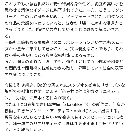
これまでも小暮香帆だけが持つ特異な身体性と、純度の高い水を
思わせる清涼なイメージに魅了されてきた。一方、こうしてダン
サーとしての活動歴を思い返し、アップデートされたソロダンス
の作品の余韻を味わっていると、彼女の「場」に対する浸透力と
きっぱりとした自律性が共立していることに改めて気づかされ
る。
一癖も二癖もある表現者とのコラボレーションがいずれもスムー
ズかつ豊かに結実してきたことは、実は特別なことであり、それ
は小暮の持ち味である真摯な親和性によるものだ。
また、個人の創作の「場」でも、作り手として立つ環境や風景と
の関係性や距離感を鋭敏につかみ取り、昇華していく独自の表現
力を身につけてきた。
今後も引き続き、DaBYの恵まれたスタジオを拠点に「オープンな
場所での孤独な作業」による「心身共に健康的なクリエイショ
ン」（小暮）に集中する日々が続く。
また3月には京都で倉田翠主宰「
akakilike
」の新作に、何度か
協働してきたダンサー・アーティストAokidらと共に出演する。
異質なものたちとの出会いや摩擦さえもインスピレーションに換
え、唯一無二のリアリティを持つ身体性をますます発展させてい
くことを期待したい。