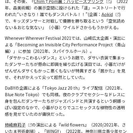
は、その後、『
Chim↑Pom展：ハッピースプリング
』（2022
年、森美術館）の展示空間に設けられた「道」＝ストリートで行
われた“いきなり！誰でもダンスバトル！！”(企画：
Aokid
)
で、キッズダンサーと対戦して優勝を勝ち取るという「空気読め
ない＆おとな気ない」（小暮）ワイルドさからもうかがえる。
Whenever Wherever Festival 2021では、山﨑広太企画・演出に
よる「Becoming an Invisible City Performance Project〈青山
編〉」 に参加（2021年、スパイラルホール）。
「ダサかっこわるいダンス」というお題で、ダサい衣装で集まっ
たダンサーたちが懸命に即興を繰り広げる演目では、小暮だけが
ぜんぜんダサくもかっこ悪くもないが特異すぎる「居かた」を見
せ、それがかえって尖って超然としていた。
DaBYの企画による「Tokyo Jazz 20 th」ライブ配信（2021年、
Blue Note Tokyo）でも同様。夜のクラブでセクシーなドレスに
身を包んだダンサーたちがジャズバンドと共演するという婀娜っ
ぽい設定のなかで、小暮がひとりでユニセックスな植物性の透明
感を見せていたのが痛快だった。
柿崎麻莉子
の演出による『wild flowers』（2020/2021年、さ
いたま芸術劇場）、「WINGY」（2022年、神奈川県立青少年セン