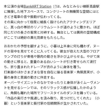
本公演の会場
BankART Station
は、みなとみらい線新高島駅
に隣接した地下スペースで、コンクリートの無機質な空間にはと
きどき電車の音や振動が伝わってくる。
その奥に向かって極度に細長く設けられたアクティングエリア
に、真っ白の帯状のリノリウムシートが道のように敷かれ、ほぼ
同じだけの長さの客席と対峙する。舞台としては異例の空間構成
がここでは絶妙の異化効果をもたらした。
おおかたの予想を翻すように、小暮は上半身に何も纏わず、ヌー
ドの背中を見せてそこに入ってくる。彼女が抱えた大型のフロア
ランプの灯りが骨格や筋肉の動きを浮かび上がらせる。やがて床
の動きに移ると、重量のある白いシートが引き寄せられて波打
ち、折り畳まれたドレープが衣のように身体を覆う。
打楽器のほかさまざまな音を自在に操る音楽家・角銅真実が、小
暮の身体と意識の動きに伴走する。
オーバーサイズニットのなかでゆったりと身体が泳ぐムーヴメン
トを見せるシーンでは、そのリラックス感が伝播したかのよう
に、角銅も離れた場所でフリースタイルのダンスを踊っている。
「作品の奥行きや風通しを汲み取り、見つけだしてくれた」（小
暮）という音楽家と振付家の信頼関係が生かされていた。