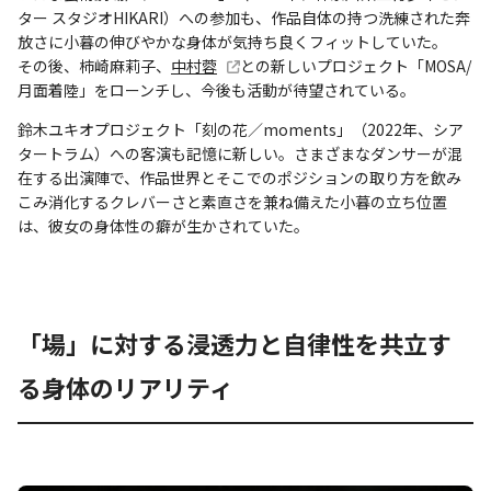
ター スタジオHIKARI）への参加も、作品自体の持つ洗練された奔
放さに小暮の伸びやかな身体が気持ち良くフィットしていた。
その後、柿崎麻莉子、
中村蓉
との新しいプロジェクト「MOSA/
月面着陸」をローンチし、今後も活動が待望されている。
鈴木ユキオプロジェクト「刻の花／moments」（2022年、シア
タートラム）への客演も記憶に新しい。さまざまなダンサーが混
在する出演陣で、作品世界とそこでのポジションの取り方を飲み
こみ消化するクレバーさと素直さを兼ね備えた小暮の立ち位置
は、彼女の身体性の癖が生かされていた。
「場」に対する浸透力と自律性を共立す
る身体のリアリティ