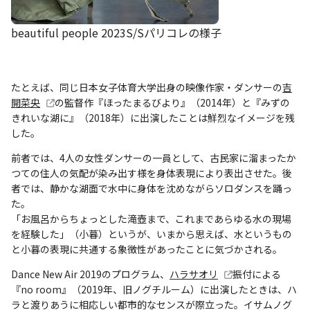
beautiful people 2023S/Sパリコレの様子
たとえば、同じ日本女子体育大学出身の映像作家・ダンサーの
吉
開菜央
の監督作『ほったまるびより』（2014年）と『みずの
きれいな湖に』（2018年）に出演したことは鮮烈なイメージを残
した。
前者では、4人の女性ダンサーの一員として、古民家に溜まったか
つての住人の気配が染み出す様を身体表現により表出させた。後
者では、静かな湖面で水中に身体を沈めながらソロダンスを踊っ
た。
「お風呂からちょっとした滝壺まで、これまであらゆる水の現場
を経験した」（小暮）というが、いまから思えば、水というもの
と小暮の表現に共通する象徴性があったことに気づかされる。
Dance New Air 2019のプログラム、
ハラサオリ
振付による
『no room』（2019年、旧ノグチルーム）に出演したときは、ハ
ラと渡りあうに相応しい都市的なセンスが際立った。イサムノグ