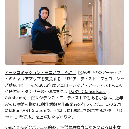
アーツコミッション・ヨコハマ（ACY）
が次世代のアーティス
トのキャリアアップを支援する「
U39アーティスト・フェローシッ
プ助成
」。その2022年度フェローシップ・アーティストの1人
が振付家・ダンサーの小暮香帆だ。
DaBY（Dance Base
Yokohama）
レジデンス・アーティストでもある小暮は、近年
おもに横浜を拠点に創作活動や作品発表を行ってきた。この２月
にはBankART Stationで、ソロ活動10周年を記念する新作「『D
ea r 』改訂版」を上演したばかりだ。
6歳よりモダンバレエを始め、現代舞踊教育に定評のある日本女