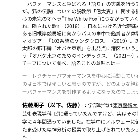
ーパフォーマンスと呼ばれる「語り」の実践を行う
だ。狐の伝説についての説教節「信太妻」に関する
心の未完のオペラ”The White Fox”につながって
ね、隠された歌』（2018）。日本における近代競
ある旧根岸競馬場に向かうバスの車中で鑑賞者が体
ィオツアー『103系統のケンタウロス』（2019）。
太郎の都市論「オバケ東京」を出発点に港区という
う『オバケ東京のためのインデックス』（2021〜
チーフについて調べ、語ることの意味とはー。
ー レクチャーパフォーマンスを中心に活動してい
のは日本では珍しいと思うのですが、どのような経
ーパフォーマンスを制作するようになったのでしょ
佐藤朋子（以下、佐藤）
：
学部時代は
東京藝術大
芸術表現学科
に通っていたんですけど、実はその
学に４年間通っていました。在学中にノルウェーに
たま受けた精神分析の授業で取り上げられていたシ
た。