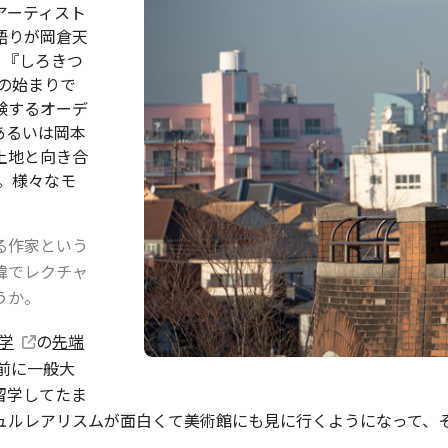
アーティスト
語りが岡倉天
いく『しろきつ
馬の始まりで
験するオーデ
あるいは岡本
土地と向き合
）。様々なモ
る作家という
緯でレクチャ
うか。
学
の
先端
前に一般大
留学してたま
ュルレアリスムが面白くて美術館にも見に行くようになって、