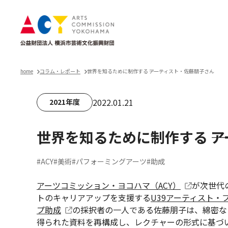
home
コラム・レポート
世界を知るために制作する ――アーティスト・佐藤朋子さん
2022.01.21
2021年度
世界を知るために制作する ―
#ACY
#美術
#パフォーミングアーツ
#助成
アーツコミッション・ヨコハマ（ACY）
が次世代
トのキャリアアップを支援する
U39アーティスト・
プ助成
の採択者の一人である佐藤朋子は、綿密な
得られた資料を再構成し、レクチャーの形式に基づ