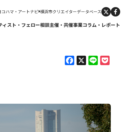
X
ヨコハマ・アートナビ
横浜市クリエイターデータベース
ティスト・フェロー
相談
主催・共催事業
コラム・レポート
Facebook
X
Line
Pock