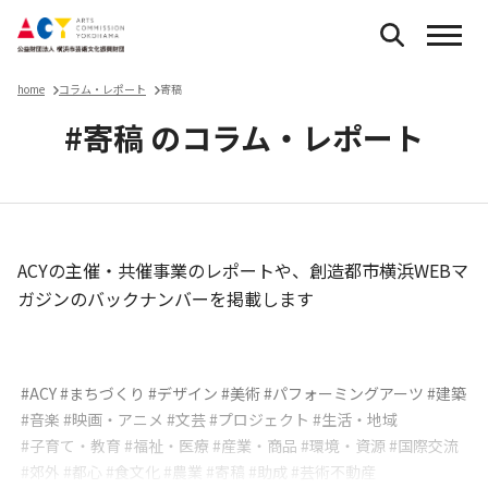
home
コラム・レポート
寄稿
#寄稿 のコラム・レポート
ACYの主催・共催事業のレポートや、創造都市横浜WEBマ
ガジンのバックナンバーを掲載します
コラム・レポート
#ACY
#まちづくり
#デザイン
#美術
#パフォーミングアーツ
#建築
#音楽
#映画・アニメ
#文芸
#プロジェクト
#生活・地域
#子育て・教育
#福祉・医療
#産業・商品
#環境・資源
#国際交流
#郊外
#都心
#食文化
#農業
#寄稿
#助成
#芸術不動産