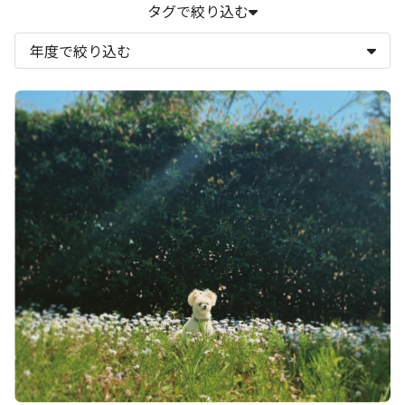
#関内外OPEN
#ハマの大喜利
#WBY
#横浜美術館
タグで絞り込む
#横浜みなとみらいホール
#横浜赤レンガ倉庫1号館
#横浜にぎわい座
#横浜市民ギャラリー
#横浜市民ギャラリーあざみ野
#トリエンナーレ
#横濱ジャズプロムナード
#TPAM/YPAM
#BankART1929
#象の鼻テラス
#黄金町エリアマネジメントセンター
#急な坂スタジオ