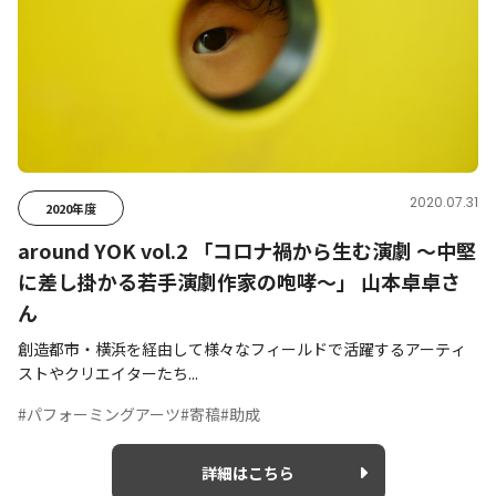
2020.07.31
2020年度
around YOK vol.2 「コロナ禍から生む演劇 〜中堅
に差し掛かる若手演劇作家の咆哮〜」 山本卓卓さ
ん
創造都市・横浜を経由して様々なフィールドで活躍するアーティ
ストやクリエイターたち...
#パフォーミングアーツ
#寄稿
#助成
詳細はこちら