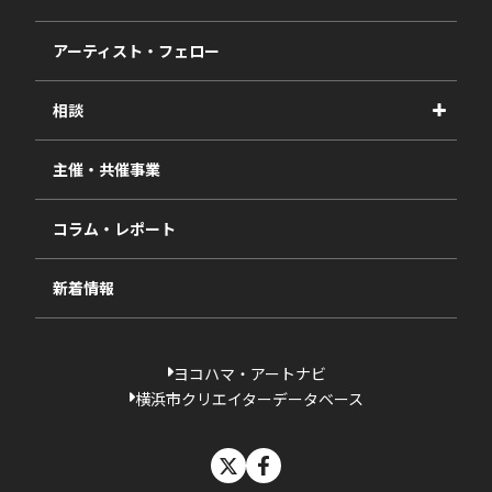
事業報告書
2027年度
アーティスト・フェロー
2026年度
相談
2025年度
視察・ヒアリング・研究
2024年度
主催・共催事業
相談依頼フォーム
2023年度
コラム・レポート
過去の採択一覧
新着情報
ヨコハマ・アートナビ
横浜市クリエイターデータベース
X
facebook