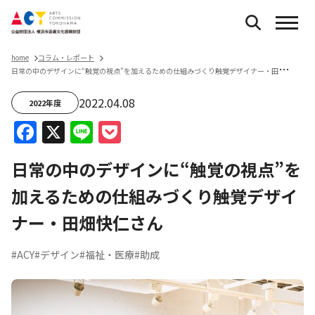
home
コラム・レポート
日
常の中のデザインに“触覚の視点”を加えるための仕組みづくり――触覚デザイナー・田畑快仁さん
2022.04.08
2022年度
Facebook
X
Line
Pocket
日常の中のデザインに“触覚の視点”を
加えるための仕組みづくり――触覚デザイ
ナー・田畑快仁さん
#ACY
#デザイン
#福祉・医療
#助成