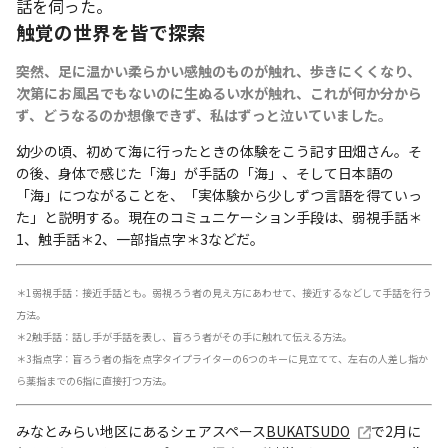
話を伺った。
触覚の世界を皆で探索
――突然、足に温かい柔らかい感触のものが触れ、歩きにくくなり、
次第にお風呂でもないのに生ぬるい水が触れ、これが何か分から
ず、どうなるのか想像できず、私はずっと泣いていました。
幼少の頃、初めて海に行ったときの体験をこう記す田畑さん。そ
の後、身体で感じた「海」が手話の「海」、そして日本語の
「海」につながることを、「実体験から少しずつ言語を得ていっ
た」と説明する。現在のコミュニケーション手段は、弱視手話＊
1、触手話＊2、一部指点字＊3などだ。
＊1弱視手話：接近手話とも。弱視ろう者の見え方にあわせて、接近するなどして手話を行う
方法。
＊2触手話：話し手が手話を表し、盲ろう者がその手に触れて伝える方法。
＊3指点字：盲ろう者の指を点字タイプライターの6つのキーに見立てて、左右の人差し指か
ら薬指までの6指に直接打つ方法。
みなとみらい地区にあるシェアスペース
BUKATSUDO
で2月に