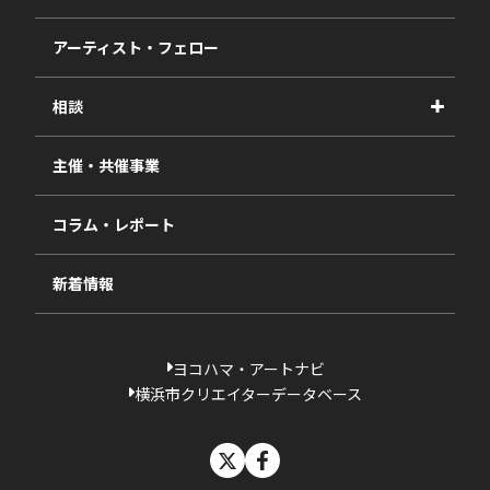
事業報告書
2027年度
アーティスト・フェロー
2026年度
相談
2025年度
視察・ヒアリング・研究
2024年度
主催・共催事業
相談依頼フォーム
2023年度
コラム・レポート
過去の採択一覧
新着情報
ヨコハマ・アートナビ
横浜市クリエイターデータベース
X
facebook