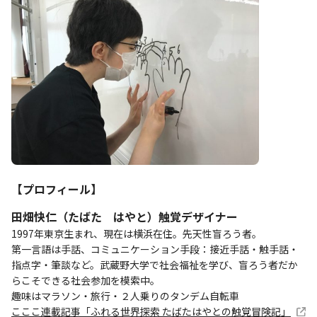
【プロフィール】
田畑快仁（たばた はやと）触覚デザイナー
1997年東京生まれ、現在は横浜在住。先天性盲ろう者。
第一言語は手話、コミュニケーション手段：接近手話・触手話・
指点字・筆談など。武蔵野大学で社会福祉を学び、盲ろう者だか
らこそできる社会参加を模索中。
趣味はマラソン・旅行・２人乗りのタンデム自転車
こここ連載記事「ふれる世界探索 たばたはやとの触覚冒険記」