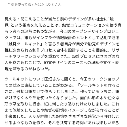
手話を使って話すたばたはやとさん
見える・聞こえることが当たり前のデザインが多い社会に“触
覚”という視点を加えることは、触覚コミュニケーションを使う盲
ろう者への理解にもつながる。今回のオープンデザインプロジェ
クトでは、誰もがインフラや情報設計のヒントとして活用できる
「触覚ツールキット」と盲ろう者自身が自分で触覚のデザインを
推し進められる制作プロセス自体を設計することを目的に、リサ
ーチやワークショップを重ねてきた。設計プロセスにさまざまな
人を巻き込むことで、触覚デザインのニーズへの理解や文化・表
現を深めるのがねらいだ。
ツールキットについて田畑さんに聞くと、今回のワークショップ
での試みに直結していることがわかる。「ツールキットを作ると
きに、最初は紙だけで作ろうとしました。作っているうちに、紙
だけでなく木や草を使いたくなりました。面白い形の木や色々な
形の草を取りに行き、紙に刺したり貼り付けたりしました。これ
まで体験をしたことや触覚の記憶をイメージしながら作ることが
出来ました。人々が経験した記憶をさまざまな感覚から呼び起こ
せるようなものを作り、それを共有する時間があれば楽しいだろ