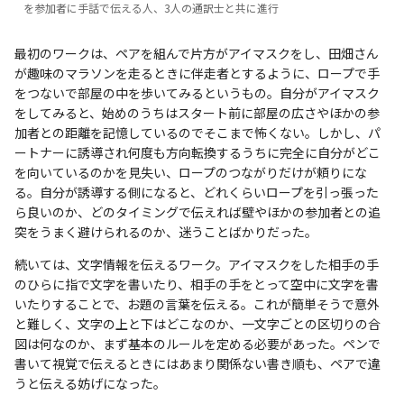
を参加者に手話で伝える人、3人の通訳士と共に進行
最初のワークは、ペアを組んで片方がアイマスクをし、田畑さん
が趣味のマラソンを走るときに伴走者とするように、ロープで手
をつないで部屋の中を歩いてみるというもの。自分がアイマスク
をしてみると、始めのうちはスタート前に部屋の広さやほかの参
加者との距離を記憶しているのでそこまで怖くない。しかし、パ
ートナーに誘導され何度も方向転換するうちに完全に自分がどこ
を向いているのかを見失い、ロープのつながりだけが頼りにな
る。自分が誘導する側になると、どれくらいロープを引っ張った
ら良いのか、どのタイミングで伝えれば壁やほかの参加者との追
突をうまく避けられるのか、迷うことばかりだった。
続いては、文字情報を伝えるワーク。アイマスクをした相手の手
のひらに指で文字を書いたり、相手の手をとって空中に文字を書
いたりすることで、お題の言葉を伝える。これが簡単そうで意外
と難しく、文字の上と下はどこなのか、一文字ごとの区切りの合
図は何なのか、まず基本のルールを定める必要があった。ペンで
書いて視覚で伝えるときにはあまり関係ない書き順も、ペアで違
うと伝える妨げになった。