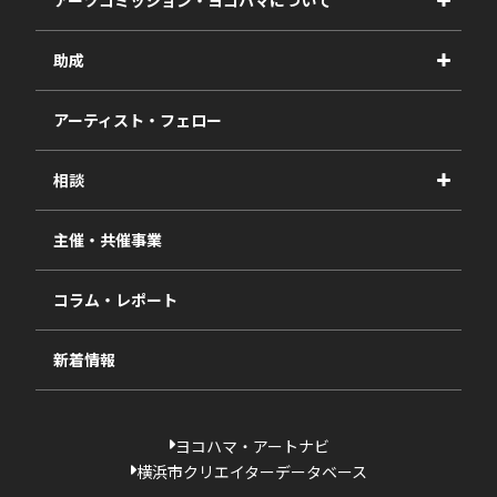
アーツコミッション・ヨコハマについて
事業紹介
助成
事業報告書
2027年度
アーティスト・フェロー
2026年度
相談
2025年度
視察・ヒアリング・研究
2024年度
主催・共催事業
相談依頼フォーム
2023年度
コラム・レポート
過去の採択一覧
新着情報
ヨコハマ・アートナビ
横浜市クリエイターデータベース