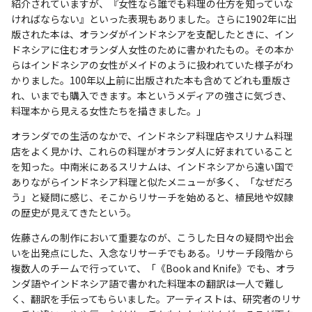
紹介されていますが、『女性なら誰でも料理の仕方を知っていな
ければならない』といった表現もありました。さらに1902年に出
版された本は、オランダがインドネシアを支配したときに、イン
ドネシアに住むオランダ人女性のために書かれたもの。その本か
らはインドネシアの女性がメイドのように扱われていた様子がわ
かりました。100年以上前に出版された本も含めてどれも重版さ
れ、いまでも購入できます。本というメディアの強さに気づき、
料理本から見える女性たちを描きました。」
オランダでの生活のなかで、インドネシア料理店やスリナム料理
店をよく見かけ、これらの料理がオランダ人に好まれていること
を知った。中南米にあるスリナムは、インドネシアから遠い国で
ありながらインドネシア料理と似たメニューが多く、「なぜだろ
う」と疑問に感じ、そこからリサーチを始めると、植民地や奴隷
の歴史が見えてきたという。
佐藤さんの制作において重要なのが、こうした日々の疑問や出会
いを出発点にした、入念なリサーチでもある。リサーチ段階から
複数人のチームで行っていて、「《Book and Knife》でも、オラ
ンダ語やインドネシア語で書かれた料理本の翻訳は一人で難し
く、翻訳を手伝ってもらいました。アーティストは、研究者のリサ