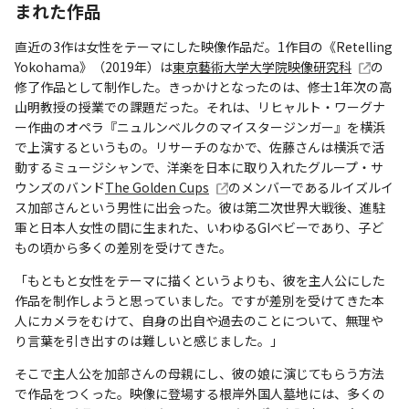
まれた作品
直近の3作は女性をテーマにした映像作品だ。1作目の《Retelling
Yokohama》（2019年）は
東京藝術大学大学院映像研究科
の
修了作品として制作した。きっかけとなったのは、修士1年次の高
山明教授の授業での課題だった。それは、リヒャルト・ワーグナ
ー作曲のオペラ『ニュルンベルクのマイスタージンガー』を横浜
で上演するというもの。リサーチのなかで、佐藤さんは横浜で活
動するミュージシャンで、洋楽を日本に取り入れたグループ・サ
ウンズのバンド
The Golden Cups
のメンバーであるルイズルイ
ス加部さんという男性に出会った。彼は第二次世界大戦後、進駐
軍と日本人女性の間に生まれた、いわゆるGIベビーであり、子ど
もの頃から多くの差別を受けてきた。
「もともと女性をテーマに描くというよりも、彼を主人公にした
作品を制作しようと思っていました。ですが差別を受けてきた本
人にカメラをむけて、自身の出自や過去のことについて、無理や
り言葉を引き出すのは難しいと感じました。」
そこで主人公を加部さんの母親にし、彼の娘に演じてもらう方法
で作品をつくった。映像に登場する根岸外国人墓地には、多くの