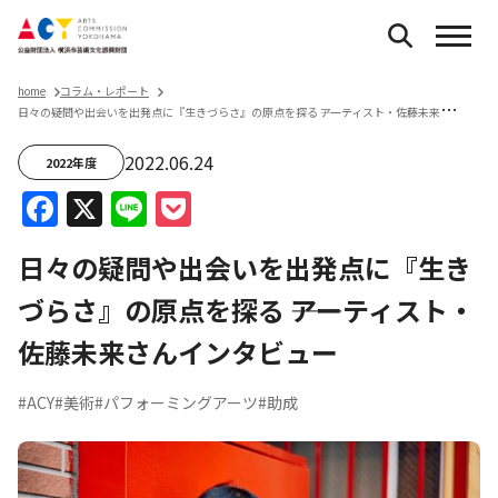
home
コラム・レポート
日
々の疑問や出会いを出発点に『生きづらさ』の原点を探る ――アーティスト・佐藤未来さんインタビュー
2022.06.24
2022年度
Facebook
X
Line
Pocket
日々の疑問や出会いを出発点に『生き
づらさ』の原点を探る ――アーティスト・
佐藤未来さんインタビュー
#ACY
#美術
#パフォーミングアーツ
#助成