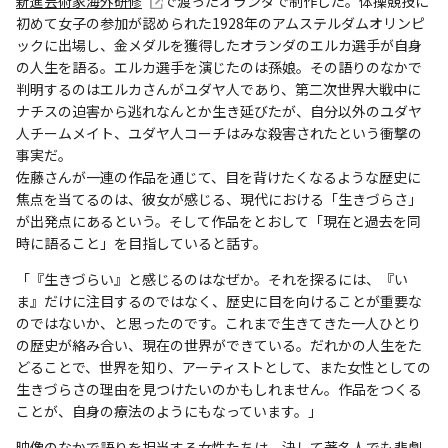
新進芸術家海外研修
で渡ったオランダで制作した。体操競技に
初めて女子の参加が認められた1928年のアムステルダムオリンピ
ックに出場し、金メダルを獲得したオランダのエルカ選手が自身
の人生を語る。エルカ選手を演じたのは孫娘。その語りのなかで
判明するのはエルカさんがユダヤ人であり、第二次世界大戦中に
ナチスの迫害から逃れなんとか生き延びたが、自分以外のユダヤ
人チームメイト、ユダヤ人コーチはみな殺害されたという衝撃の
事実だ。
佐藤さんが一連の作品を通じて、目を背けたくなるような歴史に
焦点を当てるのは、彼女が感じる、現代における「生きづらさ」
が出発点にあるという。そして作品をとおして「現在と過去を同
時に語ること」を目指していると話す。
「『生きづらい』と感じるのはなぜか。それを探るには、『い
ま』だけに注目するのではなく、歴史に目を向けることが重要な
のではないか、と思ったのです。これまで生きてきた一人ひとり
の歴史が絡み合い、現在の世界ができている。だれかの人生をた
どることで、世界を知り、アーティストとして、また女性としての
生きづらさの理由を見つけたいのかもしれません。作品をつくる
ことが、自身の療法のようにもなっています。」
映像のなかで語りを担当する女性たちは、決して著名人でも悲劇