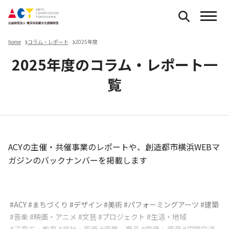
home
コラム・レポート
2025年度
2025年度のコラム・レポート一
覧
ACYの主催・共催事業のレポートや、創造都市横浜WEBマ
ガジンのバックナンバーを掲載します
コラム・レポート
#ACY
#まちづくり
#デザイン
#美術
#パフォーミングアーツ
#建築
#音楽
#映画・アニメ
#文芸
#プロジェクト
#生活・地域