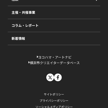
2025年度
視察・ヒアリング・研究
2024年度
主催・共催事業
相談依頼フォーム
2023年度
コラム・レポート
過去の採択一覧
新着情報
ヨコハマ・アートナビ
横浜市クリエイターデータベース
X
facebook
サイトポリシー
プライバシーポリシー
ソーシャルメディアポリシー