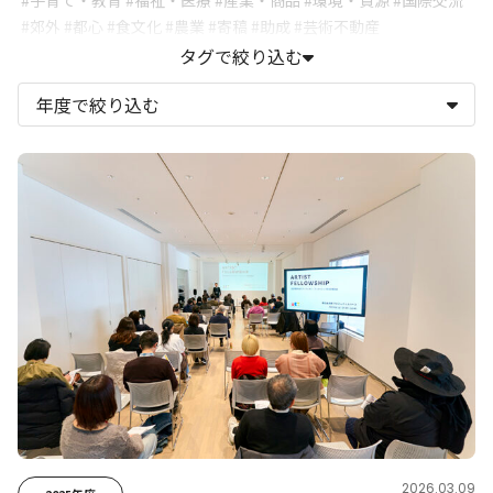
#子育て・教育
#福祉・医療
#産業・商品
#環境・資源
#国際交流
#郊外
#都心
#食文化
#農業
#寄稿
#助成
#芸術不動産
#関内外OPEN
#ハマの大喜利
#WBY
#横浜美術館
タグで絞り込む
#横浜みなとみらいホール
#横浜赤レンガ倉庫1号館
#横浜にぎわい座
#横浜市民ギャラリー
#横浜市民ギャラリーあざみ野
#トリエンナーレ
#横濱ジャズプロムナード
#TPAM/YPAM
#BankART1929
#象の鼻テラス
#黄金町エリアマネジメントセンター
#急な坂スタジオ
2026.03.09