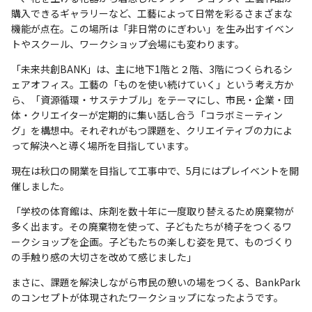
購入できるギャラリーなど、工藝によって日常を彩るさまざまな
機能が点在。この場所は「非日常のにぎわい」を生み出すイベン
トやスクール、ワークショップ会場にも変わります。
「未来共創BANK」は、主に地下1階と２階、3階につくられるシ
ェアオフィス。工藝の「ものを使い続けていく」という考え方か
ら、「資源循環・サステナブル」をテーマにし、市民・企業・団
体・クリエイターが定期的に集い話し合う「コラボミーティン
グ」を構想中。それぞれがもつ課題を、クリエイティブの力によ
って解決へと導く場所を目指しています。
現在は秋口の開業を目指して工事中で、5月にはプレイベントを開
催しました。
「学校の体育館は、床剤を数十年に一度取り替えるため廃棄物が
多く出ます。その廃棄物を使って、子どもたちが椅子をつくるワ
ークショップを企画。子どもたちの楽しむ姿を見て、ものづくり
の手触り感の大切さを改めて感じました」
まさに、課題を解決しながら市民の憩いの場をつくる、BankPark
のコンセプトが体現されたワークショップになったようです。