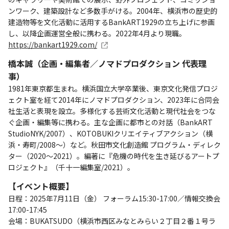
ンワーク、建築設計など多数手がける。2004年、横浜市の歴史的
建造物等を文化活動に活用するBankART1929の立ち上げに参画
し、以降企画運営全般に携わる。2022年4月より現職。
https://bankart1929.com/
橋本誠（企画・編集者／ノマドプロダクション 代表理
事）
1981年東京都生まれ。横浜国立大学卒業後、東京文化発信プロジ
ェクト室を経て2014年にノマドプロダクション、2023年に合同会
社生活と表現を設立。多様化する芸術文化活動と現代社会をつな
ぐ企画・編集等に携わる。主な企画に都市との対話（BankART
StudioNYK/2007）、KOTOBUKIクリエイティブアクション（横
浜・寿町/2008～）など。秋田市文化創造館 プログラム・ディレク
ター（2020〜2021）。編著に『危機の時代を生き延びるアートプ
ロジェクト』（千十一編集室/2021）。
【イベント概要】
日程：2025年7月11日（金） フォーラム15:30-17:00／情報交換会
17:00-17:45
会場：BUKATSUDO（横浜市西区みなとみらい２丁目２番１号ラ