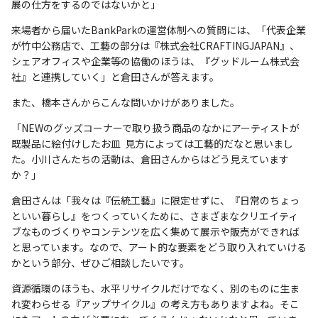
展の仕方をするのではないかと」
来場者から届いたBankParkの運営体制への質問には、「代表企業
が竹中公務店で、工藝の部分は『株式会社CRAFTINGJAPAN』、
シェアオフィスや企業等の協働のほうは、『グッドルーム株式会
社』と連携していく」と倉田さんが答えます。
また、橋本さんからこんな問いかけがありました。
「NEWのグッズコーナーで取り扱う商品のなかにアーティストが
既製品に絵付けしたお皿 見方によっては工藝的だなと思いまし
た。小川さんたちの活動は、倉田さんからはどう見えています
か？」
倉田さんは「我々は『伝統工藝』に限定せずに、『日常のちょっ
といい暮らし』をつくっていくために、さまざまなクリエイティ
ブなものづくりやコンテンツを広く集めて展示や販売ができれば
と思っています。なので、アート的な要素をどう取り入れていける
かという部分、ぜひご相談したいです。
資源循環のほうも、水平リサイクルだけでなく、別のものに生ま
れ変わらせる『アップサイクル』の考え方もありますよね。そこ