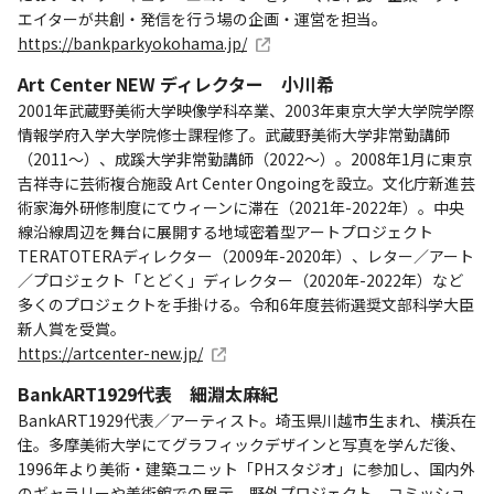
エイターが共創・発信を行う場の企画・運営を担当。
https://bankparkyokohama.jp/
Art Center NEW ディレクター 小川希
2001年武蔵野美術大学映像学科卒業、2003年東京大学大学院学際
情報学府入学大学院修士課程修了。武蔵野美術大学非常勤講師
（2011～）、成蹊大学非常勤講師（2022～）。2008年1月に東京
吉祥寺に芸術複合施設 Art Center Ongoingを設立。文化庁新進芸
術家海外研修制度にてウィーンに滞在（2021年-2022年）。中央
線沿線周辺を舞台に展開する地域密着型アートプロジェクト
TERATOTERAディレクター（2009年-2020年）、レター／アート
／プロジェクト「とどく」ディレクター（2020年-2022年）など
多くのプロジェクトを手掛ける。令和6年度芸術選奨文部科学大臣
新人賞を受賞。
https://artcenter-new.jp/
BankART1929代表 細淵太麻紀
BankART1929代表／アーティスト。埼玉県川越市生まれ、横浜在
住。多摩美術大学にてグラフィックデザインと写真を学んだ後、
1996年より美術・建築ユニット「PHスタジオ」に参加し、国内外
のギャラリーや美術館での展示、野外プロジェクト、コミッショ