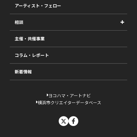
2027年度
アーティスト・フェロー
2026年度
相談
2025年度
視察・ヒアリング・研究
2024年度
主催・共催事業
相談依頼フォーム
2023年度
コラム・レポート
過去の採択一覧
新着情報
ヨコハマ・アートナビ
横浜市クリエイターデータベース
X
facebook