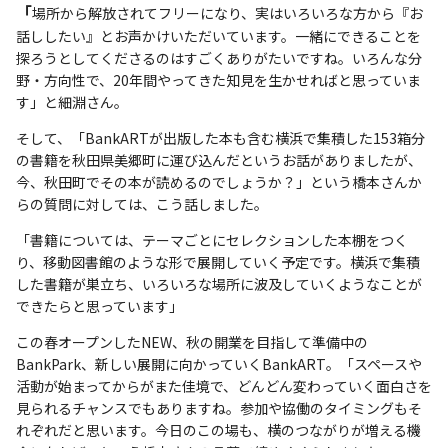
「
場所から解放されてフリーになり、実はいろいろな方から『お
話ししたい』とお声かけいただいています。一緒にできることを
探ろうとしてくださるのはすごくありがたいですね。いろんな分
野・方向性で、20年間やってきた知見を生かせればと思っていま
す」と細淵さん。
そして、「BankARTが出版した本も含む横浜で集積した153箱分
の書籍を秋田県美郷町に運び込んだというお話がありましたが、
今、秋田町でその本が読めるのでしょうか？」という橋本さんか
らの質問に対しては、こう話しました。
「書籍については、テーマごとにセレクションした本棚をつく
り、移動図書館のような形で展開していく予定です。横浜で集積
した書籍が巣立ち、いろいろな場所に波及していくようなことが
できたらと思っています」
この春オープンしたNEW、秋の開業を目指して準備中の
BankPark、新しい展開に向かっていくBankART。「スペースや
活動が始まってからがまた佳境で、どんどん変わっていく面白さを
見られるチャンスでもありますね。参加や協働のタイミングもそ
れぞれだと思います。今日のこの場も、横のつながりが増える機