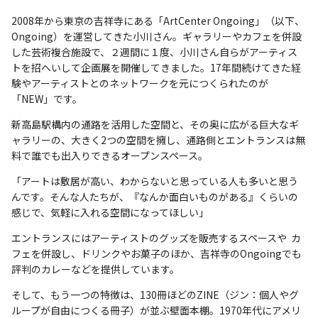
2008年から東京の吉祥寺にある「ArtCenter Ongoing」（以下、
Ongoing）を運営してきた小川さん。ギャラリーやカフェを併設
した芸術複合施設で、２週間に１度、小川さん自らがアーティス
トを招へいして企画展を開催してきました。17年間続けてきた経
験やアーティストとのネットワークを元につくられたのが
「NEW」です。
新高島駅構内の通路を活用した空間と、その奥に広がる巨大なギ
ャラリーの、大きく2つの空間を擁し、通路側とエントランスは無
料で誰でも出入りできるオープンスペース。
「アートは敷居が高い、わからないと思っている人も多いと思う
んです。そんな人たちが、『なんか面白いものがある』くらいの
感じで、気軽に入れる空間になってほしい」
エントランスにはアーティストのグッズを販売するスペースや カ
フェを併設し、ドリンクやお菓子のほか、吉祥寺のOngoingでも
評判のカレーなどを提供しています。
そして、もう一つの特徴は、130冊ほどのZINE（ジン：個人やグ
ループが自由につくる冊子）が並ぶ壁面本棚。1970年代にアメリ