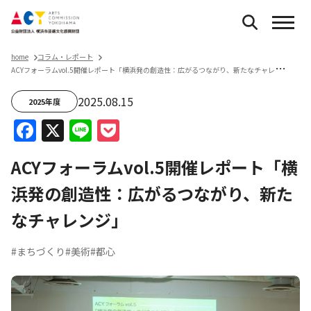
home
コラム・レポート
A
CYフォーラムvol.5開催レポート「横浜発の創造性：広がるつながり、新たなチャレンジ」
2025.08.15
2025年度
Facebook
X
Line
Pocket
ACYフォーラムvol.5開催レポート「横
浜発の創造性：広がるつながり、新た
なチャレンジ」
#まちづくり
#美術
#都心