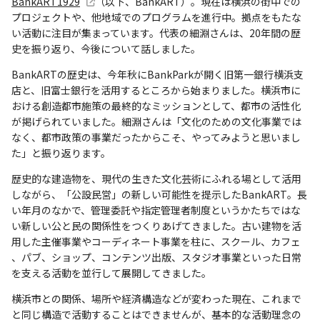
BankART1929
（以下、BankART）。現在は横浜の街中での
プロジェクトや、他地域でのプログラムを進行中。拠点をもたな
い活動に注目が集まっています。代表の細淵さんは、20年間の歴
史を振り返り、今後について話しました。
BankARTの歴史は、今年秋にBankParkが開く旧第一銀行横浜支
店と、旧富士銀行を活用するところから始まりました。横浜市に
おける創造都市施策の最終的なミッションとして、都市の活性化
が掲げられていました。細淵さんは「文化のための文化事業では
なく、都市政策の事業だったからこそ、やってみようと思いまし
た」と振り返ります。
歴史的な建造物を、現代の生きた文化芸術にふれる場として活用
しながら、「公設民営」の新しい可能性を提示したBankART。長
い年月のなかで、管理委託や指定管理者制度というかたちではな
い新しい公と民の関係性をつくりあげてきました。古い建物を活
用した主催事業やコーディネート事業を柱に、スクール、カフェ
、パブ、ショップ、コンテンツ出版、スタジオ事業といった日常
を支える活動を並行して展開してきました。
横浜市との関係、場所や経済構造などが変わった現在、これまで
と同じ構造で活動することはできませんが、基本的な活動理念の