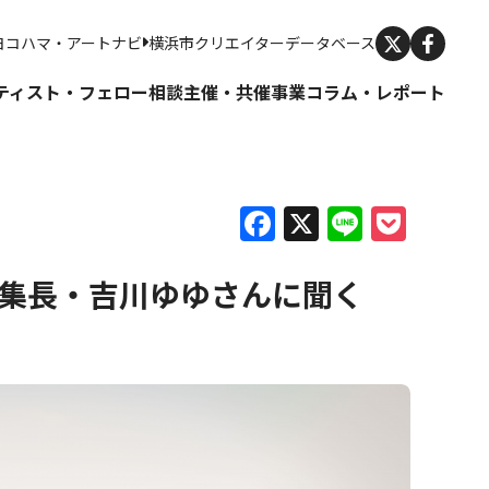
X
ヨコハマ・アートナビ
横浜市クリエイターデータベース
ティスト・フェロー
相談
主催・共催事業
コラム・レポート
Facebook
X
Line
Pock
―編集長・吉川ゆゆさんに聞く