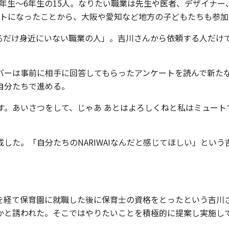
学3年生〜6年生の15人。なりたい職業は先生や医者、デザイナ
ートになったことから、大阪や愛知など地方の子どもたちも参加
るだけ身近にいない職業の人」。吉川さんから依頼する人だけで
バーは事前に相手に回答してもらったアンケートを読んで新た
自分たちで進める。
す。あいさつをして、じゃあ あとはよろしくねと私はミュー
した。「自分たちのNARIWAIなんだと感じてほしい」とい
を経て保育園に就職した後に保育士の資格をとったという吉川
かと誘われた。そこではやりたいことを積極的に提案し実施し