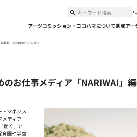
アーツコミッション・ヨコハマについて
助成
アー
――編集長・吉川ゆゆさんに聞く
のお仕事メディア「NARIWAI」―
ートマネジメ
ブメディア
「働く」と
保育園や学童