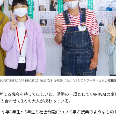
ANA FUTURESCAPE PROJECT 2021 取材後風景（右から2人目がアーティストの
高橋
考える機会を持ってほしいと、活動の一環としてNARIWAI
の合わせて3人の大人が携わっている。
、小学1年生〜3年生と社会問題について学ぶ授業のようなもの