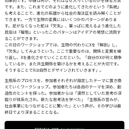
効果的です。中身は何か、それはなぜ入っているのかを探る方法
です。また、これまでどのように進化してきたかという『系統』
も考えることで、進化の系譜から社会の淘汰圧を読み解くことが
できます。一方で生物の変異にはいくつかのパターンがありま
す。足がなくなった蛇は『欠失』、葉っぱに見えるよう進化した
昆虫は『擬態』といったこのパターンはアイデアの発想に流用す
ることができます。
この日のワークショップでは、生物の代わりにXを『解剖』し、
『欠失』してみようという。ここで重要なのは、関係と変異を繰
り返し、Xを進化させていくことだという。「自分のXが何と競争
しているか、また共生関係を築けるかを考えることが大切です。
そうすることでXは自然とデザインされていきます」。
生態系のプロセスを、参加者それぞれが設定したテーマに置き換
えていくワークショップ。参加者たちは各自のテーマを深め、創
造性のヒントを探った。参加者からは「漠然としていた思考の深
掘りが体系化され、新たな思考法を学べた」「生態系の営みが、
社会事業にもつながることに驚いた」という声が。その学びは最
終日でより深まることとなる。