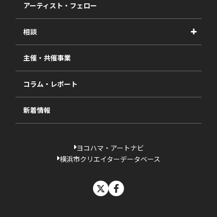
2027年度
アーティスト・フェロー
2026年度
相談
2025年度
視察・ヒアリング・研究
2024年度
主催・共催事業
相談依頼フォーム
2023年度
コラム・レポート
過去の採択一覧
新着情報
ヨコハマ・アートナビ
横浜市クリエイターデータベース
X
facebook