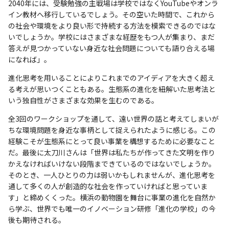
2040年には、受験勉強の主戦場は学校ではなくYouTubeやオンラ
イン教材へ移行しているでしょう。その空いた時間で、これから
の社会や環境をより良い形で持続する方法を模索できるのではな
いでしょうか。学校にはさまざまな経歴をもつ人が集まり、まだ
答えが見つかっていない身近な社会問題についても語り合える場
になれば」。
進化思考を用いることによりこれまでのアイディアを大きく超え
る考えが思いつくこともある。生態系の進化を紐解いた思考法と
いう独自性がさまざまな効果を生むのである。
全3回のワークショップを通して、遠い世界の話と考えてしまいが
ちな環境問題を身近な事柄として捉えられたように感じる。この
経験こそが生態系にとって良い事業を構想するために必要なこと
だ。最後に太刀川さんは「世界は私たちが作ってきた文明を作り
かえなければいけない段階まできているのではないでしょうか。
そのとき、一人ひとりの力は弱いかもしれませんが、進化思考を
通して多くの人が創造的な社会を作っていければと思っていま
す」と締めくくった。横浜の動物園を舞台に事業の進化を自然か
ら学ぶ、世界でも唯一のイノベーション研修「進化の学校」の今
後も期待される。