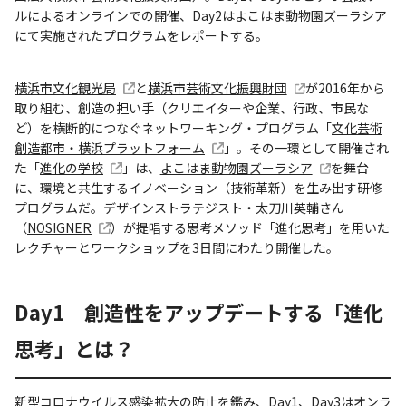
ルによるオンラインでの開催、Day2はよこはま動物園ズーラシア
にて実施されたプログラムをレポートする。
横浜市文化観光局
と
横浜市芸術文化振興財団
が2016年から
取り組む、創造の担い手（クリエイターや企業、行政、市民な
ど）を横断的につなぐネットワーキング・プログラム「
文化芸術
創造都市・横浜プラットフォーム
」。その一環として開催され
た「
進化の学校
」は、
よこはま動物園ズーラシア
を舞台
に、環境と共生するイノベーション（技術革新）を生み出す研修
プログラムだ。デザインストラテジスト・太刀川英輔さん
（
NOSIGNER
）が提唱する思考メソッド「進化思考」を用いた
レクチャーとワークショップを3日間にわたり開催した。
Day1 創造性をアップデートする「進化
思考」とは？
新型コロナウイルス感染拡大の防止を鑑み、Day1、Day3はオンラ