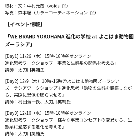
取材・文：中村元哉（
voids
）
写真：森本聡（
カラーコーディネーション
）
【イベント情報】
「WE BRAND YOKOHAMA 進化の学校 at よこはま動物園
ズーラシア」
[Day1] 11/26（木）15時-18時＠オンライン
進化思考ワークショップ「事業と生態系の関係を考える」
講師：太刀川英輔氏
[Day2] 12/9（水）10時-16時＠よこはま動物園ズーラシア
ズーラシアワークショップ＋進化思考「動物の生態を観察しなが
ら、実際に想像を膨らませる」
講師：村田浩一氏、太刀川英輔氏
[Day3] 12/16（水）15時-18時＠オンライン
進化思考ワークショップ「様々な事業コンセプトの変異から、生
態系に適応する進化を考える」
講師：太刀川英輔氏