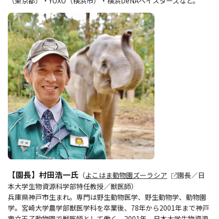
（東京都）・YOXO（横浜市）・横浜DeNAベイスターズなど。
【園長】村田浩一氏
（
よこはま動物園ズーラシア
園長／日
本大学生物資源科学部特任教授／獣医師）
兵庫県神戸市生まれ。専門は野生動物医学、野生動物学、動物園
学。宮崎大学農学部獣医学科を卒業後、78年から2001年まで神戸
市立王子動物園で獣医師として働く。2001年、日本大学生物資源