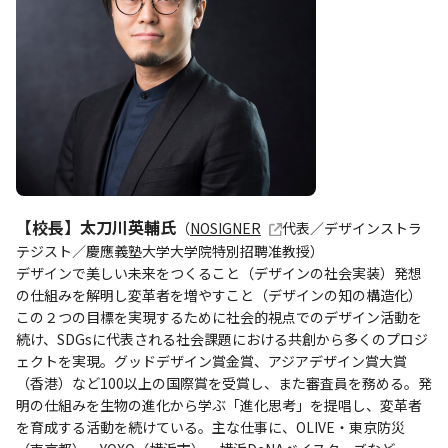
【校長】太刀川英輔氏
（
NOSIGNER
代表／デザインストラ
テジスト／慶應義塾大学大学院特別招聘准教授）
デザインで美しい未来をつくること（デザインの社会実装）発想
の仕組みを解明し変革者を増やすこと（デザインの知の構造化）
この２つの目標を実現するために社会的視点でのデザイン活動を
続け、SDGsに代表される社会課題における共創から多くのプロジ
ェクトを実現。グッドデザイン賞金賞、アジアデザイン賞大賞
（香港）など100以上の国際賞を受賞し、また審査員を務める。発
明の仕組みを生物の進化から学ぶ「進化思考」を提唱し、変革者
を育成する活動を続けている。主な仕事に、OLIVE・東京防災