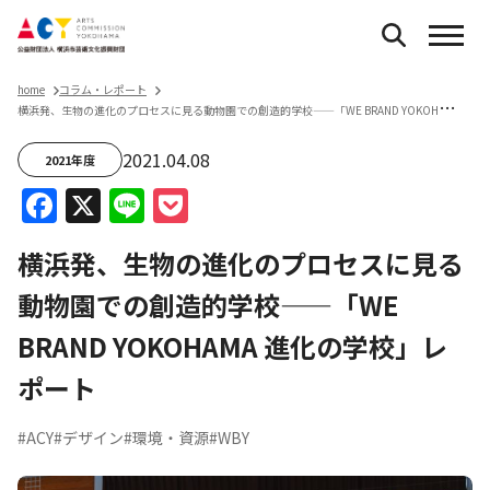
home
コラム・レポート
横
浜発、生物の進化のプロセスに見る動物園での創造的学校——「WE BRAND YOKOHAMA 進化の学校」レポート
2021.04.08
2021年度
Facebook
X
Line
Pocket
横浜発、生物の進化のプロセスに見る
動物園での創造的学校——「WE
BRAND YOKOHAMA 進化の学校」レ
ポート
#ACY
#デザイン
#環境・資源
#WBY