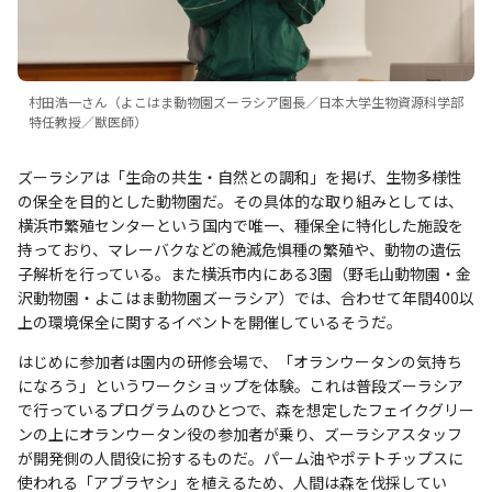
村田浩一さん（よこはま動物園ズーラシア園長／日本大学生物資源科学部
特任教授／獣医師）
ズーラシアは「生命の共生・自然との調和」を掲げ、生物多様性
の保全を目的とした動物園だ。その具体的な取り組みとしては、
横浜市繁殖センターという国内で唯一、種保全に特化した施設を
持っており、マレーバクなどの絶滅危惧種の繁殖や、動物の遺伝
子解析を行っている。また横浜市内にある3園（野毛山動物園・金
沢動物園・よこはま動物園ズーラシア）では、合わせて年間400以
上の環境保全に関するイベントを開催しているそうだ。
はじめに参加者は園内の研修会場で、「オランウータンの気持ち
になろう」というワークショップを体験。これは普段ズーラシア
で行っているプログラムのひとつで、森を想定したフェイクグリー
ンの上にオランウータン役の参加者が乗り、ズーラシアスタッフ
が開発側の人間役に扮するものだ。パーム油やポテトチップスに
使われる「アブラヤシ」を植えるため、人間は森を伐採してい