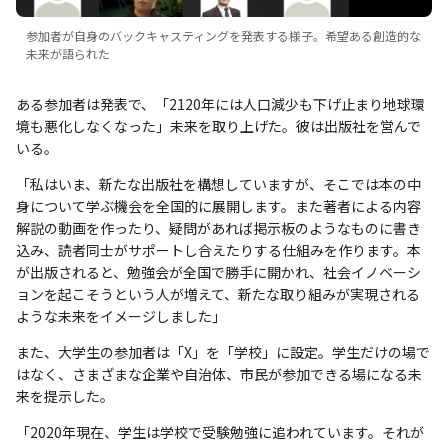
参加者が自身のバックキャスティングを発表する様子。希望ある創造的な
未来が語られた
ある参加者は発表で、「2120年には人口減少も下げ止まり地球環
境も悪化しなくなった」未来を取り上げた。彼は出版社を営んで
いる。
「私はいま、新たな出版社を構想していますが、そこでは本の中
身について学ぶ機会を全国的に展開します。また著者による内容
解説の動画を作ったり、疑問があれば掲示板のようなものに書き
込み、読者同士がサポートし合えたりする仕組みを作ります。本
が出版されると、勉強会が全国で勝手に開かれ、社会イノベーシ
ョンを起こそうという人が増えて、新たな取り組みが実現される
ような未来をイメージしました」
また、大学生の参加者は「X」を「学校」に設定。学生だけの場で
はなく、さまざまな企業や自治体、市民が参加できる場になる未
来を提示した。
「2020年現在、学生は学校で受験勉強に追われています。それが