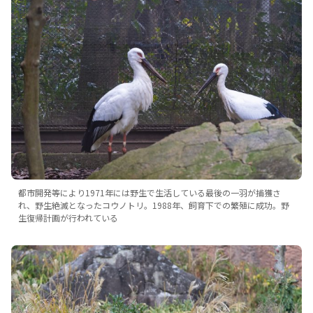
都市開発等により1971年には野生で生活している最後の一羽が捕獲さ
れ、野生絶滅となったコウノトリ。1988年、飼育下での繁殖に成功。野
生復帰計画が行われている