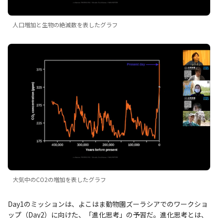
人口増加と生物の絶滅数を表したグラフ
大気中のCO2の増加を表したグラフ
Day1のミッションは、よこはま動物園ズーラシアでのワークショ
ップ（Day2）に向けた、「進化思考」の予習だ。進化思考とは、