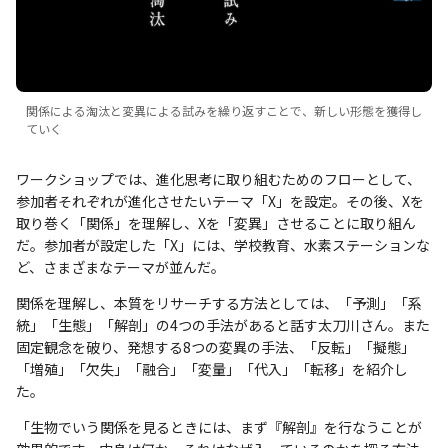
関係による淘汰と変異による試みを繰り返すことで、新しい形態を獲得し
ていく
ワークショップでは、進化思考に取り組むためのフローとして、
参加者それぞれが進化させたいテーマ「X」を設定。その後、Xを
取り巻く「関係」を理解し、Xを「変異」させることに取り組ん
だ。参加者が設定した「X」には、学校教育、水素ステーションな
ど、さまざまなテーマが並んだ。
関係を理解し、本質をリサーチする方法としては、「予測」「系
統」「生態」「解剖」の4つの手法があると話す太刀川さん。また
固定観念を破り、発想する8つの変異の手法、「反転」「擬態」
「増殖」「欠失」「融合」「変量」「代入」「転移」を紹介し
た。
「生物でいう関係を見るときには、まず『解剖』を行なうことが