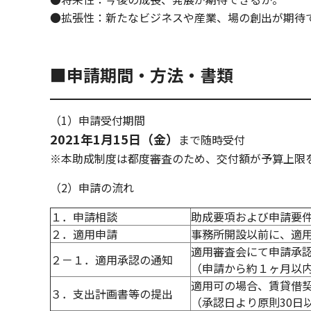
●拡張性：新たなビジネスや産業、場の創出が期待
■申請期間・方法・書類
（1）申請受付期間
2021年1月15日（金）
まで随時受付
※本助成制度は都度審査のため、交付額が予算上限
（2）申請の流れ
１．申請相談
助成要項および申請要
２．適用申請
事務所開設以前に、適
適用審査会にて申請承
２－１．適用承認の通知
（申請から約１ヶ月以
適用可の場合、賃貸借
３．支出計画書等の提出
（承認日より原則30日