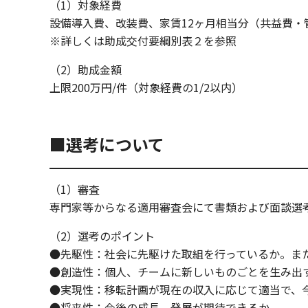
（1）対象経費
設備導入費、改装費、家賃12ヶ月相当分（共益費
※詳しくは助成交付要綱別表２を参照
（2）助成金額
上限200万円/件（対象経費の1/2以内）
■選考について
（1）審査
専門家等からなる適用審査会にて書類および面談選
（2）選考のポイント
●先駆性：社会に先駆けた取組を行っているか。ま
●創造性：個人、チームに新しいものごとを生み出
●実現性：移転計画が現在の収入に応じて適当で、
●将来性：今後の成長、発展が期待できるか。