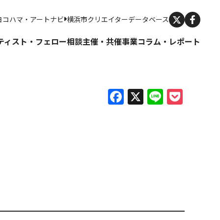
X
ヨコハマ・アートナビ
横浜市クリエイターデータベース
ティスト・フェロー
相談
主催・共催事業
コラム・レポート
Facebook
X
Line
Pock