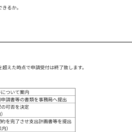
できるか。
を超えた時点で申請受付は終了致します。
件について案内
用申請書等の書類を事務局へ提出
認の可否を決定
内）
契約を完了させ支出計画書等を提出
以内）