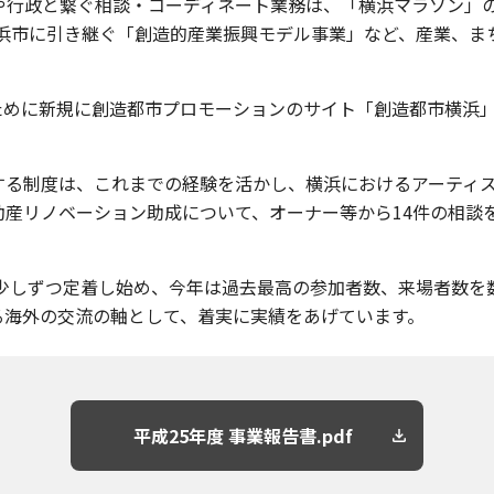
や行政と繋ぐ相談・コーディネート業務は、「横浜マラソン」
横浜市に引き継ぐ「創造的産業振興モデル事業」など、産業、ま
に新規に創造都市プロモーションのサイト「創造都市横浜」を開設。
る制度は、これまでの経験を活かし、横浜におけるアーティス
動産リノベーション助成について、オーナー等から14件の相談
少しずつ定着し始め、今年は過去最高の参加者数、来場者数を数
ける海外の交流の軸として、着実に実績をあげています。
平成25年度 事業報告書.pdf