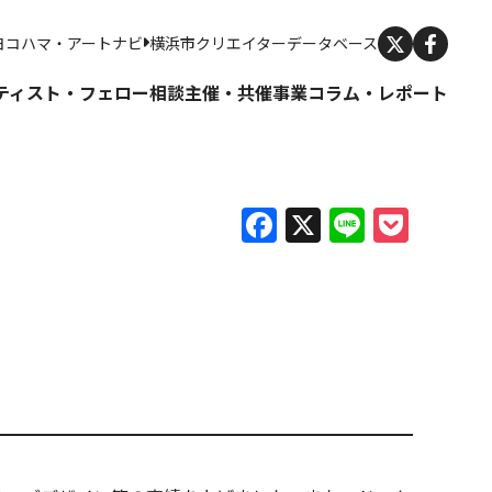
X
ヨコハマ・アートナビ
横浜市クリエイターデータベース
ティスト・フェロー
相談
主催・共催事業
コラム・レポート
Facebook
X
Line
Pock