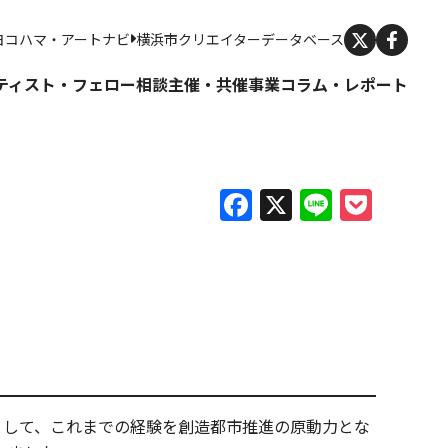
X
ヨコハマ・アートナビ
横浜市クリエイターデータベース
ティスト・フェロー
相談
主催・共催事業
コラム・レポート
Facebook
X
Line
Pock
として、これまでの経験を創造都市推進の原動力とな