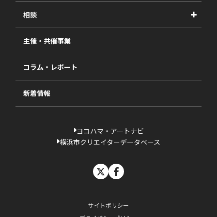
2026年度
相談
2025年度
視察・ヒアリング・研究
2024年度
主催・共催事業
相談依頼フォーム
2023年度
コラム・レポート
過去の採択一覧
新着情報
ヨコハマ・アートナビ
横浜市クリエイターデータベース
X
facebook
サイトポリシー