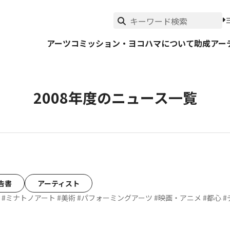
アーツコミッション・ヨコハマについて
助成
アー
2008年度のニュース一覧
告書
アーティスト
#ミナトノアート
#美術
#パフォーミングアーツ
#映画・アニメ
#都心
#