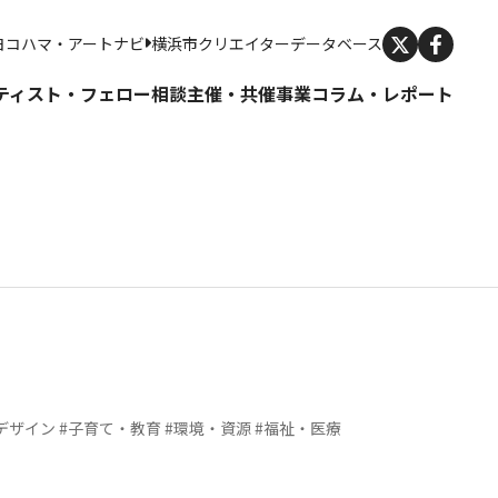
X
ヨコハマ・アートナビ
横浜市クリエイターデータベース
ティスト・フェロー
相談
主催・共催事業
コラム・レポート
デザイン
#子育て・教育
#環境・資源
#福祉・医療