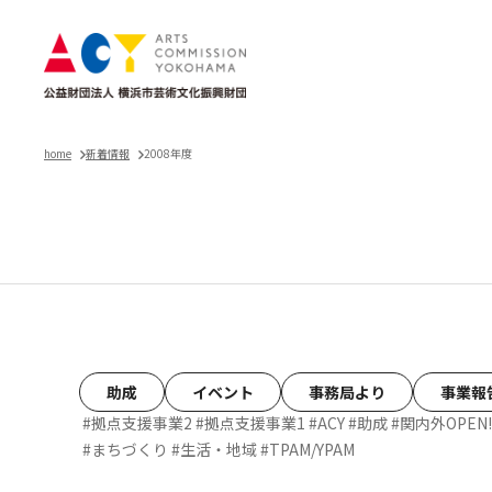
home
新着情報
2008年度
お知らせ
助成
イベント
事務局より
事業報
#拠点支援事業2
#拠点支援事業1
#ACY
#助成
#関内外OPEN!
#まちづくり
#生活・地域
#TPAM/YPAM