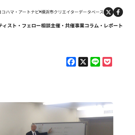
X
ヨコハマ・アートナビ
横浜市クリエイターデータベース
ティスト・フェロー
相談
主催・共催事業
コラム・レポート
Facebook
X
Line
Pock