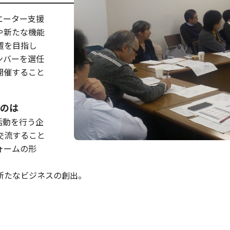
エーター支援
や新たな機能
置を目指し
ンバーを選任
開催すること
すのは
活動を行う企
交流すること
ォームの形
新たなビジネスの創出。