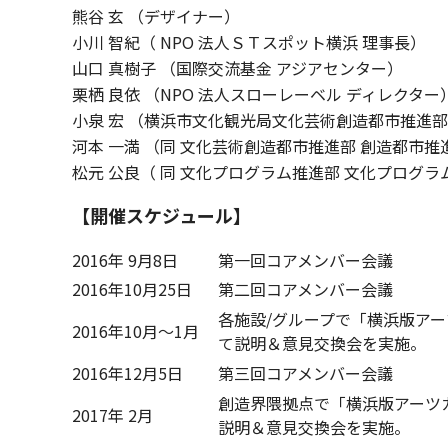
熊谷 玄 （デザイナー）
小川 智紀（ NPO 法人ＳＴスポット横浜 理事長）
山口 真樹子 （国際交流基金 アジアセンター）
栗栖 良依 （NPO 法人スローレーベル ディレクター
小泉 宏 （横浜市文化観光局文化芸術創造都市推進
河本 一満 （同 文化芸術創造都市推進部 創造都市推
松元 公良（ 同 文化プログラム推進部 文化プログラ
【開催スケジュール】
2016年 9月8日
第一回コアメンバー会議
2016年10月25日
第二回コアメンバー会議
各施設/グループで「横浜版ア
2016年10月～1月
て説明＆意見交換会を実施。
2016年12月5日
第三回コアメンバー会議
創造界隈拠点で「横浜版アーツ
2017年 2月
説明＆意見交換会を実施。