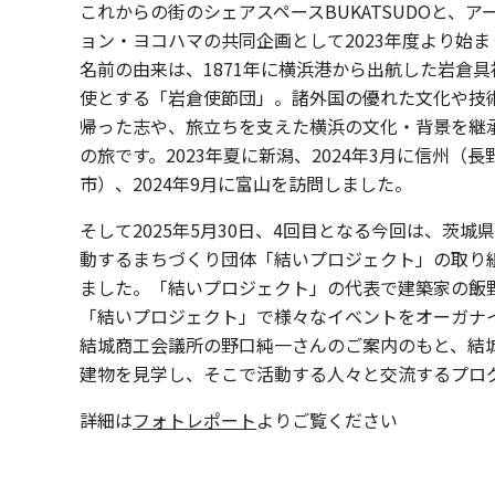
これからの街のシェアスペースBUKATSUDOと、ア
ョン・ヨコハマの共同企画として2023年度より始
名前の由来は、1871年に横浜港から出航した岩倉
使とする「岩倉使節団」。諸外国の優れた文化や技
帰った志や、旅立ちを支えた横浜の文化・背景を継
の旅です。2023年夏に新潟、2024年3月に信州（
市）、2024年9月に富山を訪問しました。
そして2025年5月30日、4回目となる今回は、茨城
動するまちづくり団体「結いプロジェクト」の取り
ました。「結いプロジェクト」の代表で建築家の飯
「結いプロジェクト」で様々なイベントをオーガナ
結城商工会議所の野口純一さんのご案内のもと、結
建物を見学し、そこで活動する人々と交流するプロ
詳細は
フォトレポート
よりご覧ください