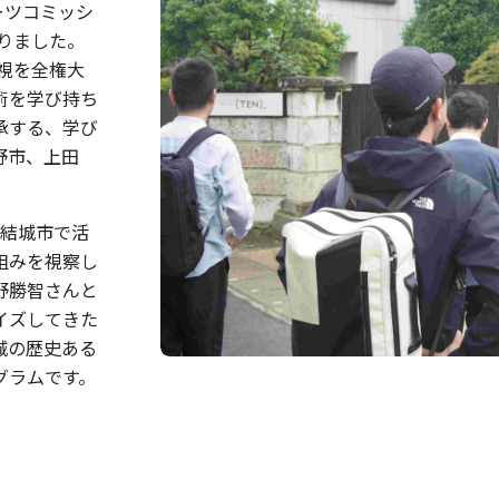
ーツコミッシ
まりました。
具視を全権大
術を学び持ち
承する、学び
長野市、上田
県結城市で活
組みを視察し
野勝智さんと
イズしてきた
城の歴史ある
グラムです。