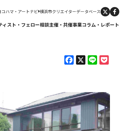
X
ヨコハマ・アートナビ
横浜市クリエイターデータベース
ティスト・フェロー
相談
主催・共催事業
コラム・レポート
Facebook
X
Line
Pock