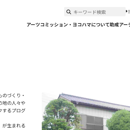
アーツコミッション・ヨコハマについて
助成
アー
ものづくり・
の地の人々や
クするプログ
」が生まれる