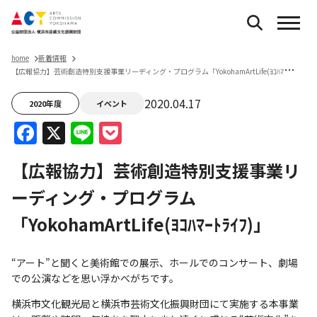
home
新着情報
【
広報協力】芸術創造特別支援事業リーディング・プログラム「YokohamArtLife(ﾖｺﾊﾏｰﾄﾗｲﾌ)」
2020.04.17
2020年度
イベント
Facebook
X
Line
Pocket
【広報協力】芸術創造特別支援事業リ
ーディング・プログラム
「YokohamArtLife(ﾖｺﾊﾏｰﾄﾗｲﾌ)」
“アート”と聞くと美術館での展示、ホールでのコンサート、劇場
での公演などを思い浮かべがちです。
横浜市文化観光局と横浜市芸術文化振興財団にて実施する本事業