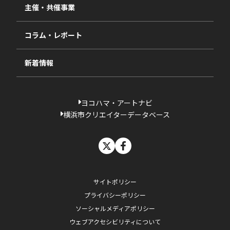
視察・ヒアリング・研究
2024年度
主催・共催事業
相談依頼フォーム
2023年度
コラム・レポート
過去の採択一覧
新着情報
ヨコハマ・アートナビ
横浜市クリエイターデータベース
X
facebook
サイトポリシー
プライバシーポリシー
ソーシャルメディアポリシー
ウェブアクセシビリティについて