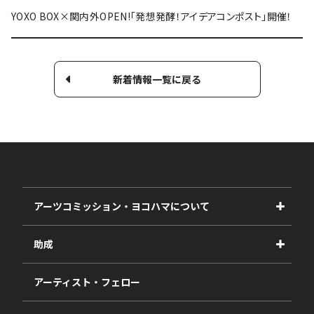
YOXO BOX×関内外OPEN!「発想発酵！アイデアコンポスト」開催！
新着情報一覧に戻る
アーツコミッション・ヨコハマについて
事業紹介
助成
事業報告書
2027年度
アーティスト・フェロー
2026年度