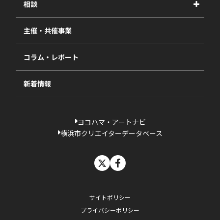
相談
2025年度
視察・ヒアリング・研究
2024年度
主催・共催事業
相談依頼フォーム
2023年度
コラム・レポート
過去の採択一覧
新着情報
ヨコハマ・アートナビ
横浜市クリエイターデータベース
X
facebook
サイトポリシー
プライバシーポリシー