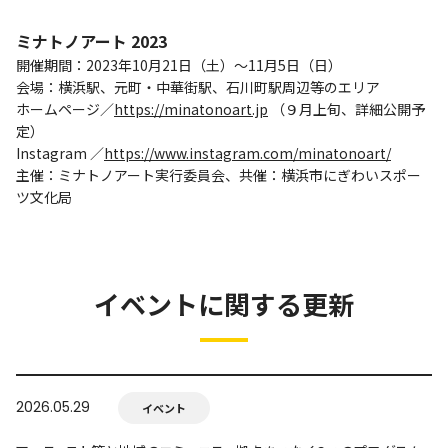
ミナトノアート 2023
開催期間：2023年10⽉21⽇（⼟）〜11⽉5⽇（⽇）
会場：横浜駅、元町・中華街駅、⽯川町駅周辺等のエリア
ホームページ／
https://minatonoart.jp
（９⽉上旬、詳細公開予
定）
Instagram ／
https://www.instagram.com/minatonoart/
主催：ミナトノアート実⾏委員会、共催：横浜市にぎわいスポー
ツ⽂化局
イベントに関する更新
2026.05.29
イベント