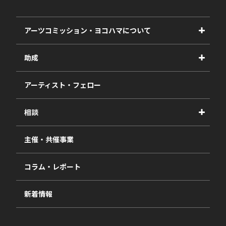
アーツコミッション・ヨコハマについて
事業紹介
助成
事業報告書
2027年度
アーティスト・フェロー
2026年度
相談
2025年度
視察・ヒアリング・研究
2024年度
主催・共催事業
相談依頼フォーム
2023年度
コラム・レポート
過去の採択一覧
新着情報