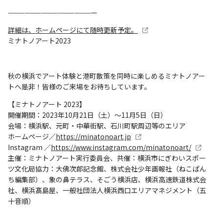
————————————————
詳細は、ホームページにて随時更新予定。
ミナトノアート2023
秋の横浜でアート体験と港町散策を同時に楽しめるミナトノアー
トへ是非！皆様のご来場をお待ちしています。
【ミナトノアート 2023】
開催期間：2023年10⽉21⽇（⼟）〜11⽉5⽇（⽇）
会場：横浜駅、元町・中華街駅、⽯川町駅周辺等のエリア
ホームページ／
https://minatonoart.jp
Instagram ／
https://www.instagram.com/minatonoart/
主催：ミナトノアート実⾏委員会、共催：横浜市にぎわいスポー
ツ⽂化局協力：大佛次郎記念館、株式会社少年画報社（ねこぱん
ち編集部）、象の鼻テラス、そごう横浜店、横浜高速鉄道株式会
社、横浜髙島屋、一般社団法人横浜西口エリアマネジメント（五
十音順）