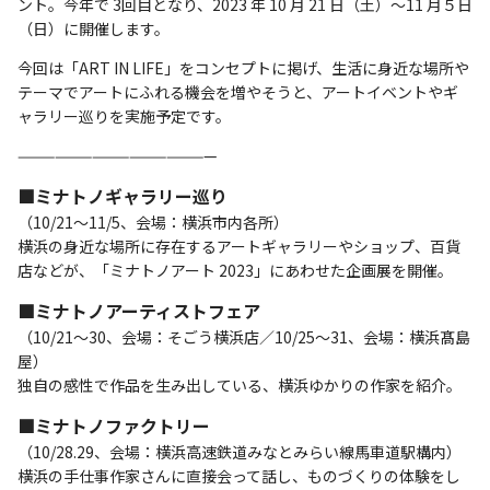
ント。今年で 3回目となり、2023 年 10 ⽉ 21 ⽇（⼟）〜11 ⽉５⽇
（⽇）に開催します。
今回は「ART IN LIFE」をコンセプトに掲げ、生活に身近な場所や
テーマでアートにふれる機会を増やそうと、アートイベントやギ
ャラリー巡りを実施予定です。
————————————————
■ミナトノギャラリー巡り
（10/21〜11/5、会場：横浜市内各所）
横浜の⾝近な場所に存在するアートギャラリーやショップ、百貨
店などが、「ミナトノアート 2023」にあわせた企画展を開催。
■ミナトノアーティストフェア
（10/21～30、会場：そごう横浜店／10/25〜31、会場：横浜髙島
屋）
独⾃の感性で作品を⽣み出している、横浜ゆかりの作家を紹介。
■ミナトノファクトリー
（10/28.29、会場：横浜⾼速鉄道みなとみらい線⾺⾞道駅構内）
横浜の手仕事作家さんに直接会って話し、ものづくりの体験をし