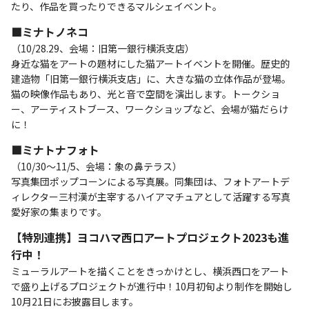
たり、作品を買ったりできるマルシェイベント。
■ミナトノネコ
（10/28.29、会場：旧第⼀銀⾏横浜⽀店）
身近な猫をアートの題材にした猫アートイベントを開催。歴史的
建造物「旧第⼀銀⾏横浜⽀店」に、⼤きな猫の⽴体作品が登場。
猫の映像作品もあり、光と⾳で空間を演出します。トークショ
ー、アーティストブース、ワークショップなど、会場が猫だらけ
に！
■ミナトナフォト
（10/30〜11/5、会場：象の⿐テラス）
写真集団ポップコーンによる写真展。同集団は、フォトアートデ
ィレクター三村漢が主宰するハイアマチュアとして活躍する写真
愛好家の集まりです。
【特別連携】ヨコハマ西口アートプロジェクト2023も進
行中！
ミューラルアートを描くことをきっかけとし、横浜西口をアート
で盛り上げるプロジェクトが進行中！10月初旬より制作を開始し
10月21日にお披露目します。