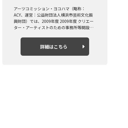
支援助成
アーツコミッション・ヨコハマ（略称：
ACY、運営：公益財団法人横浜市芸術文化振
興財団）では、2009年度 2009年度 クリエー
ター・アーティストのための事務所等開設支
援助成の募集を実施します。
概要や募集要項については詳細はこちらより
詳細はこちら
ご確認ください。