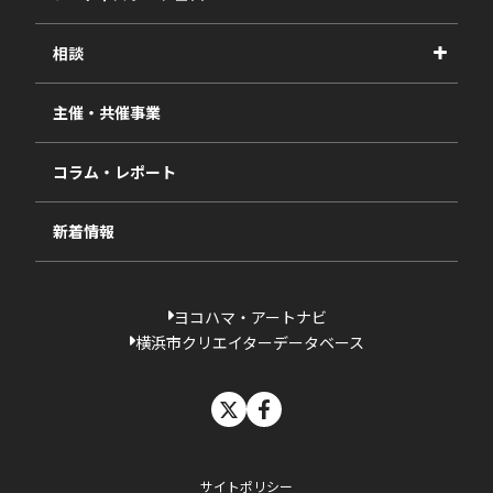
2026年度
相談
2025年度
視察・ヒアリング・研究
2024年度
主催・共催事業
相談依頼フォーム
2023年度
コラム・レポート
過去の採択一覧
新着情報
ヨコハマ・アートナビ
横浜市クリエイターデータベース
X
facebook
サイトポリシー