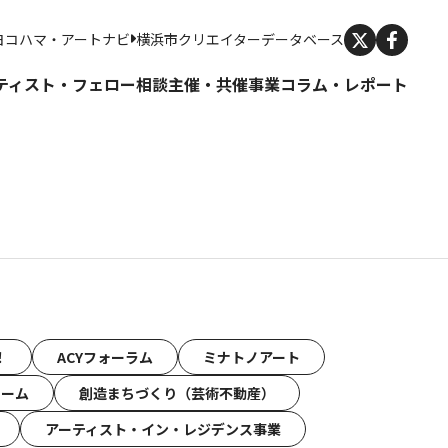
X
ヨコハマ・アートナビ
横浜市クリエイターデータベース
ティスト・フェロー
相談
主催・共催事業
コラム・レポート
！
ACYフォーラム
ミナトノアート
ォーム
創造まちづくり（芸術不動産）
アーティスト・イン・レジデンス事業