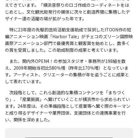
えてきています。「横浜音祭りのロゴ作成のコーディネートをは
じめとし、文化観光局発行の媒体に次々と創造界隈に集積したデ
ザイナー達の活躍の場が拡がった年です。
特に23年度の先駆的芸術活動支援助成で採択したITOON作の短
編アニメーション映画「Harbor Tale」がチェコのズリーン国際映
画祭アニメーション部門で最優秀賞と観客賞を始めとし、数多く
の賞を受賞しました。この助成制度の成果と考えています。
また、関内外OPEN4！の参加スタジオ・事務所が198組を数
え、2009年開始当初比580％増（昨年比170％増）となっていま
す。アーティスト、クリエーターの集積が年を追うごとに成果と
して表れています。
次段階として、これら創造的な集積コンテンツを「まちづく
り」、「産業振興」へ繋げていくことが横浜市から求められてい
ます。24年度は、その準備段階として産業等へ繋ぐ際のキーマン
と成り得るデザイナーや業界団体、支援団体との連携事業を行
い、関係を深めました。