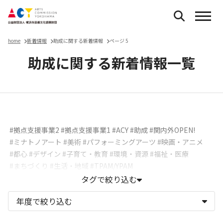
home
新着情報
助成に関する新着情報
ページ 5
助成に関する新着情報一覧
お知らせ
#拠点支援事業2
#拠点支援事業1
#ACY
#助成
#関内外OPEN!
#ミナトノアート
#美術
#パフォーミングアーツ
#映画・アニメ
#都心
#デザイン
#子育て・教育
#環境・資源
#福祉・医療
#まちづくり
#生活・地域
#TPAM/YPAM
タグで絞り込む